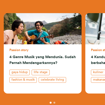
Passion story
Passion s
4 Genre Musik yang Mendunia. Sudah
4 Kandu
Pernah Mendengarkannya?
berbaha
gaya hidup
life stage
kuliner
fashion & musik
celebrate living
makanan
keluarga
asuransi kesehatan
indones
indonesia
insurance-101