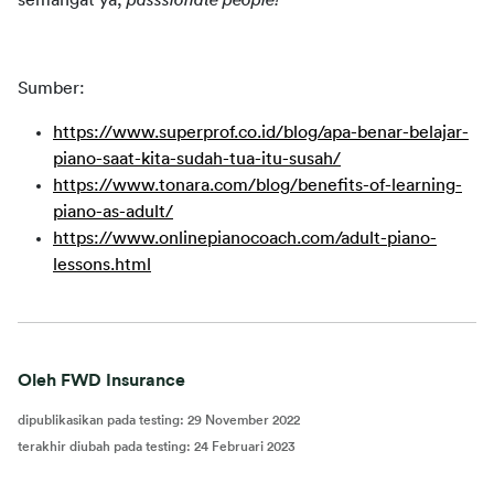
semangat ya,
passsionate people!
Sumber
:
https://www.superprof.co.id/blog/apa-benar-belajar-
piano-saat-kita-sudah-tua-itu-susah/
https://www.tonara.com/blog/benefits-of-learning-
piano-as-adult/
https://www.onlinepianocoach.com/adult-piano-
lessons.html
Oleh FWD Insurance
dipublikasikan pada testing
:
29 November 2022
terakhir diubah pada testing
:
24 Februari 2023