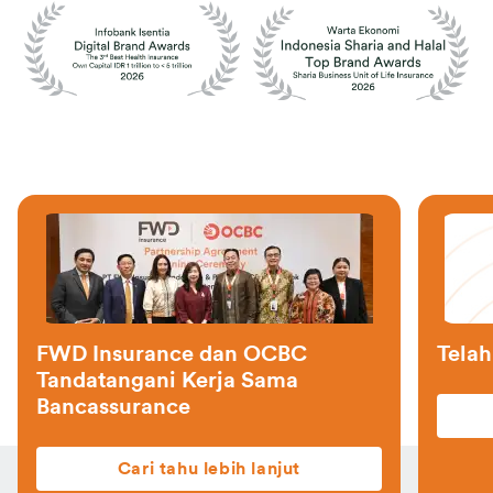
Telah hadir FWD Omne!
Cari tahu lebih lanjut