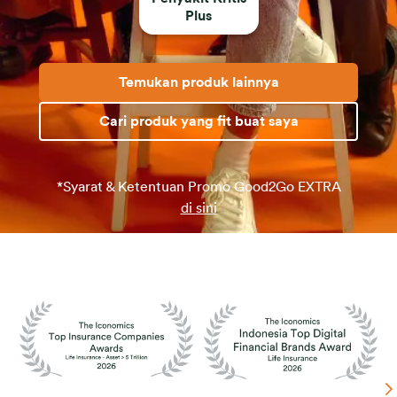
Plus
Temukan produk lainnya
Cari produk yang fit buat saya
*Syarat & Ketentuan Promo Good2Go
EXTRA
di
sini