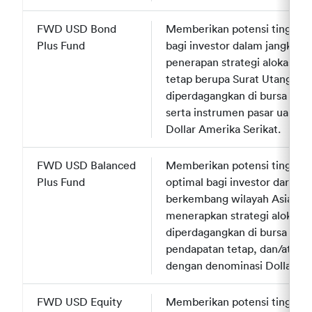
FWD USD Bond
FWD USD Bond
Memberikan potensi tingkat p
Plus Fund
Plus Fund
bagi investor dalam jangka 
penerapan strategi alokasi ak
tetap berupa Surat Utang Neg
diperdagangkan di bursa efek
serta instrumen pasar uang 
Dollar Amerika Serikat.
FWD USD Balanced
FWD USD Balanced
Memberikan potensi tingkat 
Plus Fund
Plus Fund
optimal bagi investor dari p
berkembang wilayah Asia dal
menerapkan strategi alokasi 
diperdagangkan di bursa efek 
pendapatan tetap, dan/atau 
dengan denominasi Dollar Am
FWD USD Equity
FWD USD Equity
Memberikan potensi tingkat 