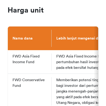
Harga unit
Nama dana
Nama dana
Lebih lanjut mengenai dana
FWD Asia Fixed
FWD Asia Fixed
FWD Asia Fixed Income bert
Income Fund
Income Fund
pertumbuhan hasil investasi 
pada efek bersifat hutang di d
FWD Conservative
FWD Conservative
Memberikan potensi tingkat p
Fund
Fund
bagi investor dari pertumbuh
jangka menengah-panjang, mel
yang aktif pada efek bersifat
Utang Negara, obligasi korpor