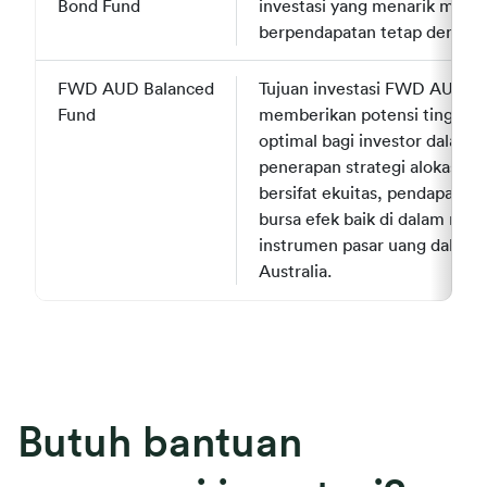
Bond Fund
Bond Fund
investasi yang menarik melalu
berpendapatan tetap denga
FWD AUD Balanced
FWD AUD Balanced
Tujuan investasi FWD AUD Ba
Fund
Fund
memberikan potensi tingkat 
optimal bagi investor dalam 
penerapan strategi alokasi y
bersifat ekuitas, pendapatan
bursa efek baik di dalam mau
instrumen pasar uang dalam 
Australia.
Butuh bantuan