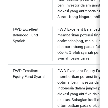
bagi investor dalam jangka m
alokasi yang aktif pada efek 
Surat Utang Negara, obligasi 
FWD Excellent
FWD Excellent
FWD Excellent Balanced Syar
Balanced Fund
Balanced Fund
memberikan potensi tingkat 
Syariah
Syariah
optimadanjang, melalui penera
dan berimbang pada efek syar
0%-75% efek syariah pendapa
syariah pasar uang
FWD Excellent
FWD Excellent
FWD Excellent Equity Fund S
Equity Fund Syariah
Equity Fund Syariah
memberikan potensi tingkat 
optimal bagi investor dari p
Indonesia dalam jangka panja
alokasi yang aktif ke dalam 8
ekuitas. Sebagian kecil dim
ditempatkan pada efek syaria