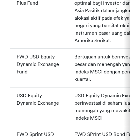
Plus Fund
Plus Fund
optimal bagi investor dari p
Asia Pasifik dalam jangka pa
alokasi aktif pada efek yang 
negeri yang bersifat ekuitas 
instrumen pasar uang dalam 
Amerika Serikat.
FWD USD Equity
FWD USD Equity
Bertujuan untuk berinvestasi
Dynamic Exchange
Dynamic Exchange
besar dan menengah yang me
Fund
Fund
indeks MSCI dengan penyeim
kuartal.
USD Equity
USD Equity
USD Equity Dynamic Exchang
Dynamic Exchange
Dynamic Exchange
berinvestasi di saham luar n
menengah yang mewakili mayo
indeks MSCI
FWD Sprint USD
FWD Sprint USD
FWD SPrInt USD Bond Fund b