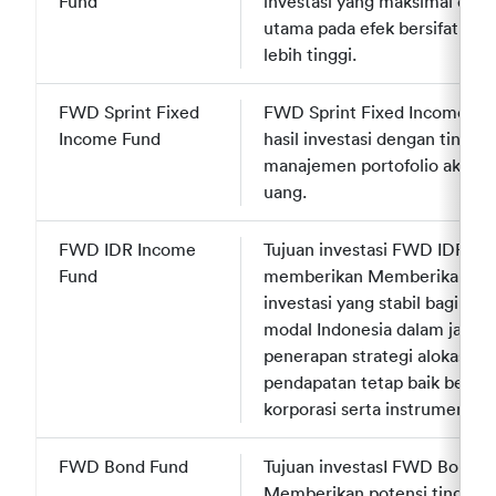
Fund
Fund
investasi yang maksimal dala
utama pada efek bersifat ekuit
lebih tinggi.
FWD Sprint Fixed
FWD Sprint Fixed
FWD Sprint Fixed Income Fu
Income Fund
Income Fund
hasil investasi dengan tingka
manajemen portofolio aktif d
uang.
FWD IDR Income
FWD IDR Income
Tujuan investasi FWD IDR In
Fund
Fund
memberikan Memberikan pote
investasi yang stabil bagi in
modal Indonesia dalam jangk
penerapan strategi alokasi yan
pendapatan tetap baik berupa
korporasi serta instrumen pa
FWD Bond Fund
FWD Bond Fund
Tujuan investasI FWD Bond 
Memberikan potensi tingkat p