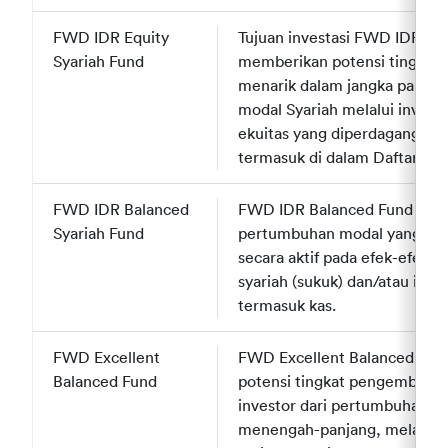
FWD IDR Equity
FWD IDR Equity
Tujuan investasi FWD IDR Equ
Syariah Fund
Syariah Fund
memberikan potensi tingkat p
menarik dalam jangka panjang
modal Syariah melalui investa
ekuitas yang diperdagangkan 
termasuk di dalam Daftar Efek
FWD IDR Balanced
FWD IDR Balanced
FWD IDR Balanced Fund Syar
Syariah Fund
Syariah Fund
pertumbuhan modal yang opti
secara aktif pada efek-efek sy
syariah (sukuk) dan/atau inst
termasuk kas.
FWD Excellent
FWD Excellent
FWD Excellent Balanced Fun
Balanced Fund
Balanced Fund
potensi tingkat pengembalian
investor dari pertumbuhan pa
menengah-panjang, melalui p