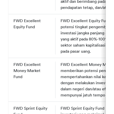
aktif dan berimbang pada 0%
pendapatan tetap, dan/atau 
FWD Excellent
FWD Excellent
FWD Excellent Equity Fund 
Equity Fund
Equity Fund
potensi tingkat pengembalian
investasi jangka panjang den
yang aktif pada 80%-100% efe
sektor saham kapitalisasi be
pada pasar uang.
FWD Excellent
FWD Excellent
FWD Excellent Money Market
Money Market
Money Market
memberikan potensi penghas
Fund
Fund
mempertahankan nilai kapital s
dengan melakukan investasi 
dalam negeri dan/atau efek b
mempunyai jatuh tempo kurang
FWD Sprint Equity
FWD Sprint Equity
FWD Sprint Equity Fund bert