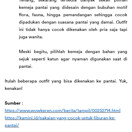
Tenang, sekarang tersedia banyak sekali pilihan 
kemeja pantai yang didesain dengan bubuhan motif 
flora, fauna, hingga pemandangan sehingga cocok 
dipadukan dengan suasana pantai yang damai. 
Outfit
ini tidak hanya cocok dikenakan oleh pria saja tapi 
juga wanita
.
Meski begitu, pilihlah kemeja dengan bahan yang 
sejuk seperti katun agar nyaman digunakan saat di 
pantai. 
Itulah beberapa 
outfit 
yang bisa dikenakan ke pantai. Yuk, 
kenakan!
Sumber 
: 
https://www.wowkeren.com/berita/tampil/00252714.html
https://kamini.id/pakaian-yang-cocok-untuk-liburan-ke-
pantai/