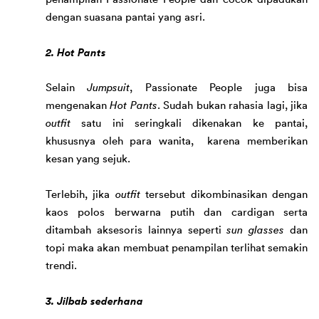
dengan 
suasana 
pantai yang asri.
2. Hot Pants
Selain 
Jumpsuit
, Passionate People juga bisa 
mengenakan 
Hot Pants
. Sudah bukan rahasia lagi, jika 
outfit
 satu ini seringkali dikenakan ke pantai,
khusus
nya oleh para wanita,  
karena memberikan 
kesan
 yang
 sejuk. 
Terlebih, jika 
outfit 
tersebut dikombinasikan dengan 
kaos polos berwarna putih dan cardigan serta 
ditambah aksesoris lainnya seperti 
sun glasses
 dan 
topi maka akan membuat penampilan terlihat semakin 
trendi. 
3. Jilbab sederhana