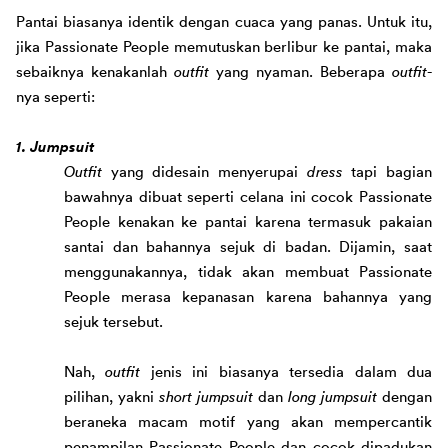
Pantai biasanya identik dengan cuaca yang panas. Untuk itu, 
jika Passionate Peopl
e 
memutuskan 
berlibur 
ke pantai, 
maka 
sebaikn
ya kenakanlah
outfit
 yang nyaman. Beberapa 
outfit
-
nya seperti:
1. Jumpsuit
Outfit
 yang didesain menyerupai 
dress 
tapi bagian 
bawahnya dibuat seperti celana ini cocok Passionate 
People kenakan ke pantai karena termasuk pakaian 
santai dan bahannya sejuk 
di badan
. Dijamin, saat 
menggunaka
nnya, 
tidak akan membuat Passionate 
People 
merasa 
kepanasan karena bahannya yang 
sejuk
 tersebut
. 
Nah, 
o
utfit
 jenis ini biasanya tersedia dalam dua 
pilihan, yakni 
short jumpsuit
 dan 
long jumpsuit
dengan 
ber
aneka macam motif yang 
akan memper
cantik 
pena
mpilan Passionate People 
dan cocok dipadukan 