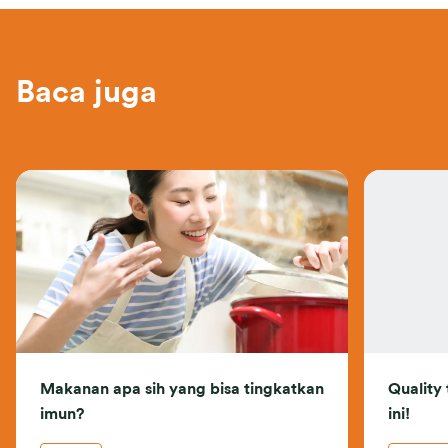
Baca juga
Makanan apa sih yang bisa tingkatkan
Quality
imun?
ini!