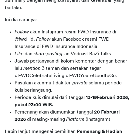
Summary dengan mengikuti syarat dan ketentuan yang 
berlaku.
Ini dia caranya:
Follow
akun Instagram resmi FWD Insurance di
@fwd_id,
Follow
akun Facebook resmi FWD
Insurance di FWD Insurance Indonesia
Like
dan
share posting
-an Vodcast BaZi Talks
Jawab pertanyaan di kolom komentar dengan benar
lalu
mention
3 teman dan sertakan tagar
#FWDCelebrateLiving #FWDYoureGoodtoGo.
Pastikan akunmu tidak ter-
private
selama periode
kuis berlangsung.
Periode kuis dimulai dari tanggal
13-19Februari 2026,
pukul 23:00 WIB.
Pemenang akan diumumkan tanggal
20 Februari
2026
di masing-masing
Platform
(Instagram)
Lebih lanjut mengenai pemilihan 
Pemenang & Hadiah 