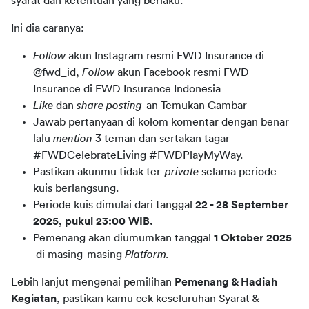
syarat dan ketentuan yang berlaku.
Ini dia caranya:
Follow
akun Instagram resmi FWD Insurance di
@fwd_id,
Follow
akun Facebook resmi FWD
Insurance di FWD Insurance Indonesia
Like
dan
share posting
-an Temukan Gambar
Jawab pertanyaan di kolom komentar dengan benar
lalu
mention
3 teman dan sertakan tagar
#FWDCelebrateLiving #FWDPlayMyWay.
Pastikan akunmu tidak ter-
private
selama periode
kuis berlangsung.
Periode kuis dimulai dari tanggal
22 - 28 September
2025, pukul 23:00 WIB.
Pemenang akan diumumkan tanggal
1 Oktober 2025
di masing-masing
Platform.
Lebih lanjut mengenai pemilihan 
Pemenang & Hadiah 
Kegiatan
, pastikan kamu cek keseluruhan Syarat & 