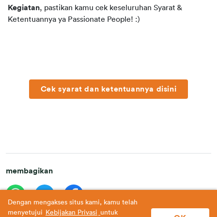
Kegiatan
, pastikan kamu cek keseluruhan Syarat & 
Ketentuannya ya Passionate People! :)
Cek syarat dan ketentuannya disini
membagikan
Dengan mengakses situs kami, kamu telah
menyetujui
Kebijakan Privasi
untuk