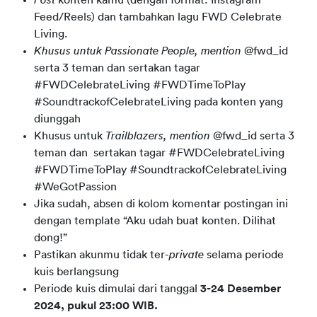
Post
konten kamu (dengan format: Instagram
Feed/Reels) dan tambahkan lagu FWD Celebrate
Living.
Khusus untuk Passionate People, mention
@fwd_id
serta
3 teman
dan sertakan tagar
#FWDCelebrateLiving #FWDTimeToPlay
#SoundtrackofCelebrateLiving pada konten yang
diunggah
Khusus untuk
Trailblazers, mention
@fwd_id serta
3
teman
dan
sertakan tagar #FWDCelebrateLiving
#FWDTimeToPlay #SoundtrackofCelebrateLiving
#WeGotPassion
Jika sudah, absen di kolom komentar postingan ini
dengan template “Aku udah buat konten. Dilihat
dong!”
Pastikan akunmu tidak ter-
private
selama periode
kuis berlangsung
Periode kuis dimulai dari tanggal
3-24 Desember
2024, pukul 23:00 WIB.