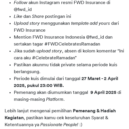
Follow
akun Instagram resmi FWD Insurance di
@fwd_id
Like
dan
Share
postingan ini
Upload story
menggunakan
template
add yours
dari
FWD Insurance
Mention FWD Insurance Indonesia @fwd_id dan
sertakan tagar #FWDCelebratesRamadan
Jika sudah
upload story
, absen di kolom komentar “Ini
cara aku #CelebrateRamadan”
Pastikan akunmu tidak private selama periode kuis
berlangsung.
Periode kuis dimulai dari tanggal
27 Maret - 2 April
2025, pukul 23:00 WIB.
Pemenang akan diumumkan tanggal
9 April 2025
di
masing-masing
Platform
.
Lebih lanjut mengenai pemilihan 
Pemenang & Hadiah 
Kegiatan
, pastikan kamu cek keseluruhan Syarat & 
Ketentuannya ya 
Passionate People!
 :)