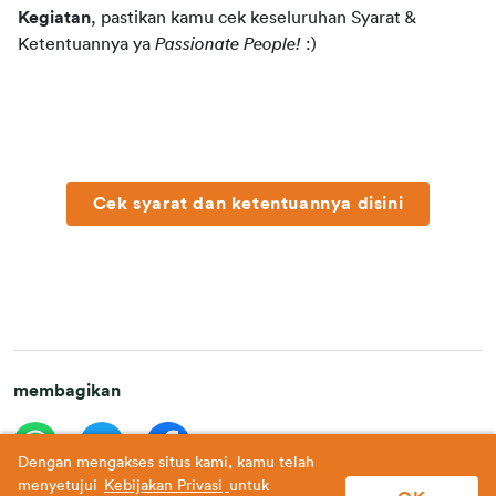
Kegiatan
, pastikan kamu cek keseluruhan Syarat & 
Ketentuannya ya 
Passionate People!
 :)
Cek syarat dan ketentuannya disini
membagikan
Dengan mengakses situs kami, kamu telah
menyetujui
Kebijakan Privasi
untuk