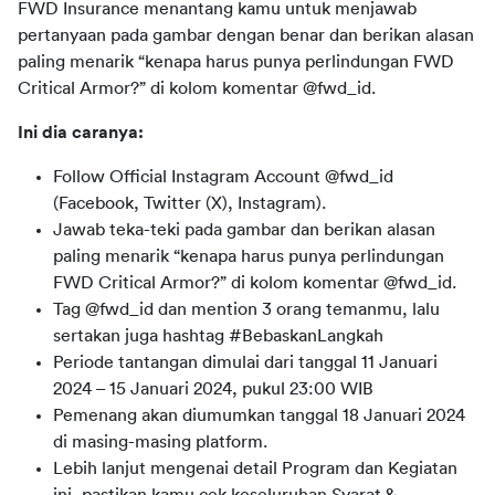
FWD Insurance 
menantang
kamu
untuk
menjawab 
pertanyaan pada gambar dengan benar 
dan 
berikan alasan 
paling menarik “kenapa harus punya perlindungan FWD 
Critical Armor?”
 di 
kolom
komentar
 @fwd_id.
Ini dia caranya:
Follow Official Instagram Account
@fwd_id
(Facebook, Twitter
(X)
, Instagram).
Jawab teka-teki pada gambar
dan
berikan alasan
paling menarik “kenapa harus punya perlindungan
FWD Critical Armor?”
di
kolom
komentar
@fwd_id
.
Tag
@fwd_id dan
m
ention
3 orang
temanmu
,
lalu
sertakan
juga
hashtag
#
BebaskanLangkah
Periode
tantangan
dimulai
dari
tanggal
11 Januari
2024 – 15 Januari 2024
,
pukul
23:00 WIB
Pemenang
akan
diumumkan
tanggal
18 Januari 2024
di
masing-masing platform.
Lebih lanjut mengenai detail Program dan Kegiatan