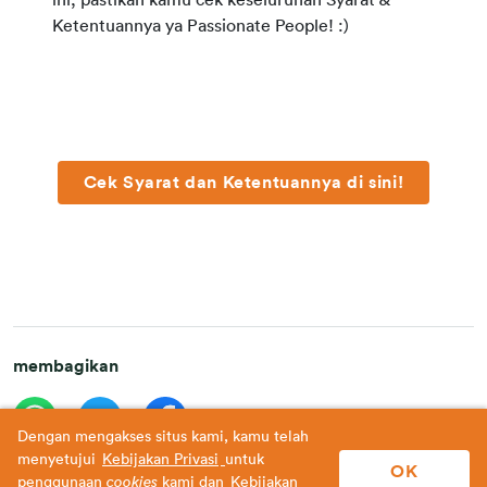
ini, pastikan kamu cek keseluruhan Syarat &
Ketentuannya ya Passionate People! :)
Cek Syarat dan Ketentuannya di sini!
membagikan
Dengan mengakses situs kami, kamu telah
menyetujui
Kebijakan Privasi
untuk
OK
penggunaan
cookies
kami dan
Kebijakan