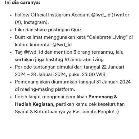
Ini dia caranya:
Follow Official Instagram Account
@fwd_id (Twitter
(X), Instagram).
Like
dan
share
postingan
Quiz
Buat
kalimat
menggunakan
kata “Celebrate Living”
di
kolom komentar @fwd_id
Tag
@fwd_id dan
mention
3 orang temanmu, lalu
sertakan juga
hashtag
#
CelebrateLiving
Periode tantangan dimulai dari
tanggal
22
Januari
2024 –
28
Januari 2024, pukul 23:00 WIB
Pemenang akan diumumkan tanggal
31
Januari 2024
di masing-masing platform.
Lebih lanjut mengenai pemilihan
Pemenang &
Hadiah Kegiatan
, pastikan kamu cek keseluruhan
Syarat & Ketentuannya ya Passionate People! :)