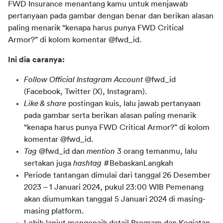
FWD Insurance 
menantang
kamu
untuk
menjawab 
pertanyaan pada gambar dengan benar 
dan 
berikan alasan 
paling menarik “kenapa harus punya FWD Critical 
Armor?”
 di 
kolom
komentar
 @fwd_id.
Ini dia caranya:
Follow Official Instagram Account
@fwd_id
(Facebook, Twitter
(X)
, Instagram).
Like & share
postingan kuis
,
lalu j
awab
pertanyaan
pada gambar serta berikan alasan paling menarik
“kenapa harus punya FWD Critical Armor?” di
kolom
komentar
@fwd_id.
Tag
@fwd_id dan
m
ention
3 orang
temanmu
,
lalu
sertakan
juga
hashtag
#
BebaskanLangkah
Periode
tantangan
dimulai
dari
tanggal
26
Desember
2023 – 1 Januari
202
4
,
pukul
23:00 WIB
Pemenang
akan
diumumkan
tanggal
5 Januari
202
4
di
masing-
masing platform.