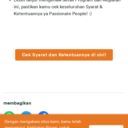
Lebih lanjut mengenaik detail Program dan Kegiatan
ini, pastikan kamu cek keseluruhan Syarat &
Ketentuannya ya Passionate People! :)
Cek Syarat dan Ketentuannya di sini!
membagikan
Dengan mengakses situs kami, kamu telah
menyetujui
Kebijakan Privasi
untuk