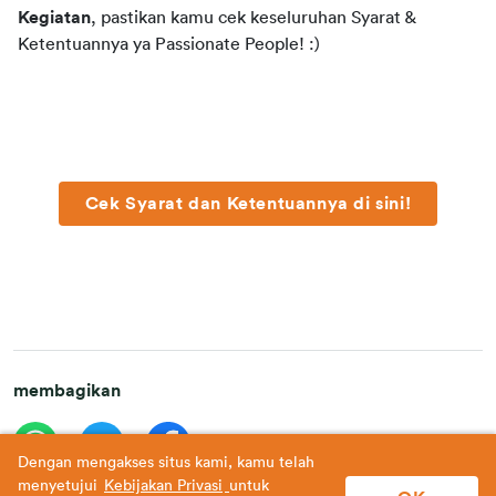
Kegiatan
, pastikan kamu cek keseluruhan Syarat & 
Ketentuannya ya Passionate People! :)
Cek Syarat dan Ketentuannya di sini!
membagikan
Dengan mengakses situs kami, kamu telah
menyetujui
Kebijakan Privasi
untuk