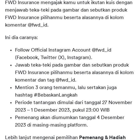
FWD Insurance 
mengajak
kamu
untuk
ikutan
kuis
dengan
menjawab teka-teki pada gambar 
dan 
sebutkan produk 
FWD Insurance pilihanmu beserta alasannya
 di 
kolom
komentar
 @fwd_id.
Ini dia caranya:
Follow Official Instagram Account
@fwd_id
(Facebook, Twitter
(X)
, Instagram).
Jawab
teka-teki pada gambar
dan
sebutkan produk
FWD Insurance pilihanmu beserta alasannya
di
kolom
komentar
dan tag
@fwd_id.
Mention
3 orang
temanmu
,
lalu
sertakan
juga
hashtag
#
BebaskanLangkah
Periode
tantangan
dimulai
dari
tanggal
27
November
202
3
–
1 Desember
202
3
,
pukul
23:00 WIB
Pemenang
akan
diumumkan
tanggal
4 Desember
2023
di
masing-masing platform.
Lebih lanjut mengenai pemilihan 
Pemenang & Hadiah 