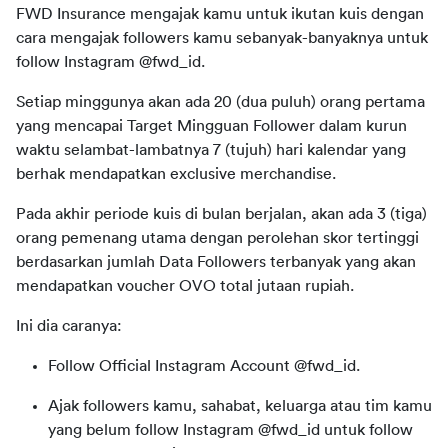
FWD Insurance 
mengajak
kamu
untuk
ikutan
kuis
dengan
cara
mengajak
 followers 
kamu
sebanyak-banyaknya
untuk
follow
 Instagram @fwd_id
.
Setiap
minggunya
akan
ada
 20 (dua 
puluh
) orang 
pertama
yang 
mencapai
 Target 
Mingguan
 Follower 
dalam
kurun
waktu
selambat-lambatnya
 7 (
tujuh
) 
hari
kalendar
 yang 
berhak
mendapatkan
exclusive merchandise.
Pada 
akhir
periode
kuis
 di 
bulan
berjalan
, 
akan
ada
 3 (
tiga
) 
orang 
pemenang
utama
dengan
perolehan
skor
tertinggi
berdasarkan
jumlah
 Data 
Followers
terbanyak
 yang 
akan
mendapatkan
voucher
 OVO tota
l 
jutaan
 rupiah.
Ini 
dia
caranya
:
Follow
Official
Instagram
Account
@fwd_id
.
Ajak followers kamu, sahabat, keluarga atau tim kamu
yang belum follow Instagram @fwd_id untuk follow