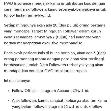
FWD Insurance 
mengajak
kamu
untuk
ikutan
kuis
dengan
cara
mengajak
 followers 
kamu
sebanyak-banyaknya
untuk
follow
 Instagram @fwd_id
.
Setiap
minggunya
akan
ada
 20 (dua 
puluh
) orang 
pertama
yang 
mencapai
 Target 
Mingguan
 Follower 
dalam
kurun
waktu
selambat-lambatnya
 7 (
tujuh
) 
hari
kalendar
 yang 
berhak
mendapatkan
exclusive merchandise.
Pada 
akhir
periode
kuis
 di 
bulan
berjalan
, 
akan
ada
 3 (
tiga
) 
orang 
pemenang
utama
dengan
perolehan
skor
tertinggi
berdasarkan
jumlah
 Data 
Followers
terbanyak
 yang 
akan
mendapatkan
voucher
 OVO tota
l 
jutaan
 rupiah.
Ini 
dia
caranya
:
Follow
Official
Instagram
Account
@fwd_id
.
Ajak followers kamu, sahabat, keluarga atau tim kamu
yang belum follow Instagram @fwd_id untuk follow