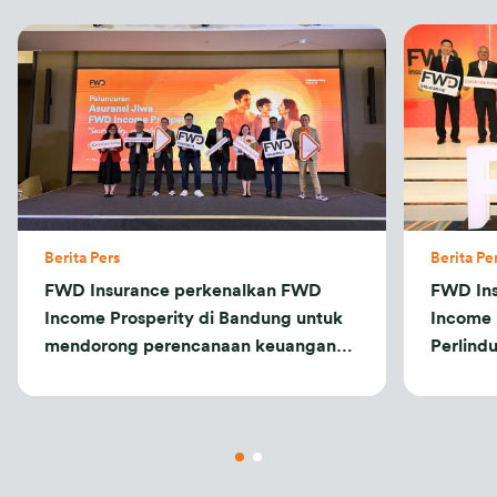
Berita Pers
Berita Pe
FWD Insurance perkenalkan FWD
FWD In
Income Prosperity di Bandung untuk
Income 
mendorong perencanaan keuangan
Perlind
yang lebih terstruktur
Depan y