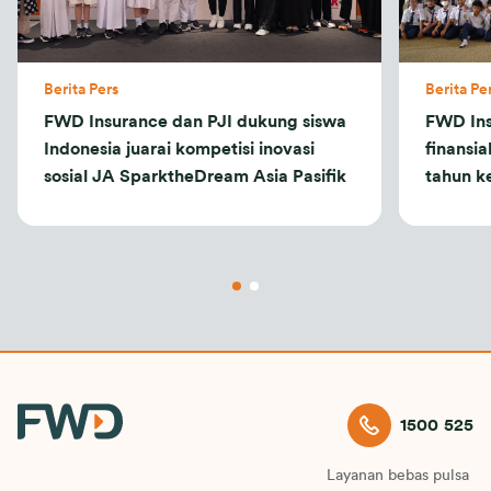
Berita Pers
Berita Pe
FWD Insurance dan PJI dukung siswa
FWD Ins
Indonesia juarai kompetisi inovasi
finansia
sosial JA SparktheDream Asia Pasifik
tahun k
1500 525
Layanan bebas pulsa