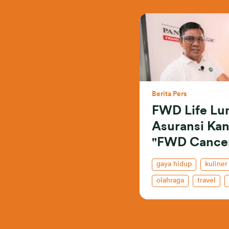
Berita Pers
FWD Life Lu
Asuransi Kan
"FWD Cancer
gaya hidup
kuliner
olahraga
travel
celebrate living