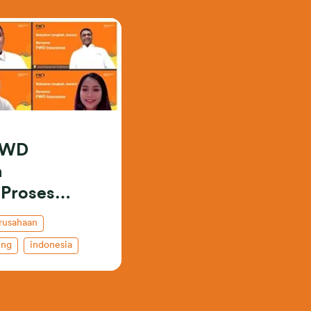
FWD
h
 Proses
rusahaan
ing
indonesia