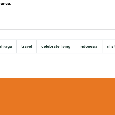
urance
.  
ahraga
travel
celebrate living
indonesia
rili