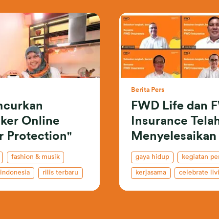
Berita Pers
ncurkan
FWD Life dan 
ker Online
Insurance Tela
 Protection"
Menyelesaikan
Penggabungan
fashion & musik
gaya hidup
kegiatan pe
indonesia
rilis terbaru
kerjasama
celebrate liv
rilis terbaru