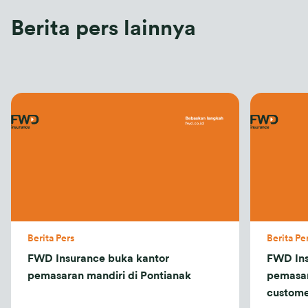
Berita pers lainnya
Berita Pers
Berita Pe
FWD Insurance buka kantor
FWD Ins
pemasaran mandiri di Pontianak
pemasar
custome