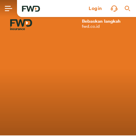
Login