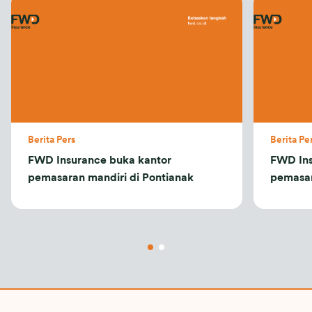
Berita Pers
Berita Pe
FWD Insurance buka kantor
FWD Ins
pemasaran mandiri di Pontianak
pemasar