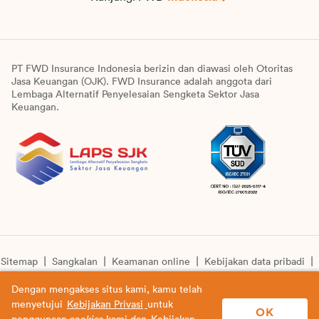
PT FWD Insurance Indonesia berizin dan diawasi oleh Otoritas
Jasa Keuangan (OJK). FWD Insurance adalah anggota dari
Lembaga Alternatif Penyelesaian Sengketa Sektor Jasa
Keuangan.
Sitemap
Sangkalan
Keamanan online
Kebijakan data pribadi
Pengumuman unit syariah
Informasi pengkinian layanan
Dengan mengakses situs kami, kamu telah
menyetujui
Kebijakan Privasi
untuk
OK
© Copyright 2026 PT FWD Insurance Indonesia. All rights