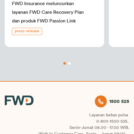
FWD Insurance meluncurkan
dan Malaysia sebagai pasar ke-empat yang 
memperkenalkan layanan dukungan kesehatan mental 
layanan FWD Care Recovery Plan
dari FWD Group. Ini adalah inisiatif penting dan kami yakin 
dan produk FWD Passion Link
akan bermanfaat tidak hanya bagi nasabah kami, tetapi 
press release
seluruh masyarakat Indonesia. Tahun ini juga menandai 
peringatan 10 tahun kami (1OxFWD), jadi kami sangat 
senang merayakannya dengan memberikan pelayanan 
bagi masyarakat, yang bertujuan untuk memperkuat 
mental mereka secara proaktif, privat, dan positif.” tutup 
Desy.
Untuk mempelajari lebih lanjut Program FWD Mind 
Strength Support, kunjungi 
fwd.co.id/mindstrength
.
1500 525
Layanan bebas pulsa
0-800-1500-525.
Senin-Jumat 08.00 - 17.00 WIB.
Walk In Customer Care, Senin – Jumat 09:00 –