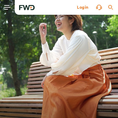
Login