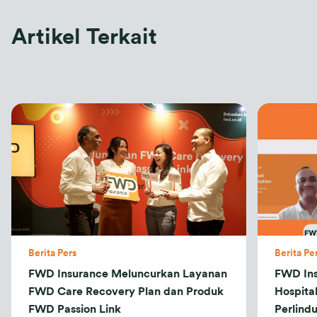
Artikel Terkait
Berita Pers
Berita Pe
FWD Insurance Meluncurkan Layanan
FWD In
FWD Care Recovery Plan dan Produk
Hospita
FWD Passion Link
Perlind