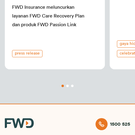
Rehabili
FWD Insurance meluncurkan
layanan FWD Care Recovery Plan
dan produk FWD Passion Link
gaya hi
press release
celebrat
asuransi
1500 525