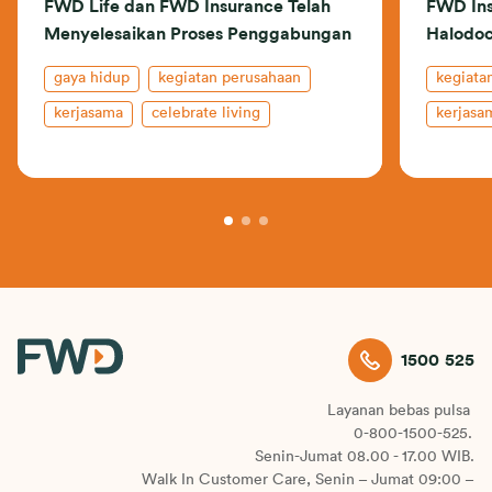
FWD Life dan FWD Insurance Telah
FWD Ins
Menyelesaikan Proses Penggabungan
Halodo
gaya hidup
kegiatan perusahaan
kegiata
kerjasama
celebrate living
kerjasa
indonesia
rilis terbaru
celebrat
rilis ter
1500 525
Layanan bebas pulsa
0-800-1500-525.
Senin-Jumat 08.00 - 17.00 WIB.
Walk In Customer Care, Senin – Jumat 09:00 –