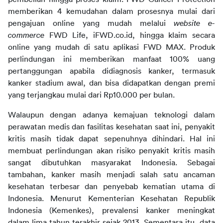
memberikan 4 kemudahan dalam prosesnya mulai dari 
pengajuan online yang mudah melalui 
website
e-
commerce
 FWD Life, iFWD.co.id, hingga klaim secara 
online yang mudah di satu aplikasi FWD MAX. Produk 
perlindungan 
ini memberikan manfaat 100% uang 
pertanggungan apabila didiagnosis kanker, termasuk 
kanker stadium awal, 
dan bisa didapatkan dengan 
premi 
yang terjangkau mulai dari Rp10.000 per bulan.
Walaupun dengan adanya kemajuan teknologi dalam 
perawatan medis dan fasilitas kesehatan saat ini, penyakit 
kritis masih tidak dapat sepenuhnya dihindari. Hal ini 
membuat perlindungan akan risiko penyakit kritis masih 
sangat dibutuhkan masyarakat Indonesia. 
Sebagai 
tambahan, kanker masih menjadi salah satu ancaman 
kesehatan terbesar dan penyebab kematian utama di 
Indonesia. Menurut Kementerian Kesehatan Republik 
Indonesia (Kemenkes), prevalensi kanker meningkat 
dalam lima tahun terakhir sejak 2013. Sementara itu, data 