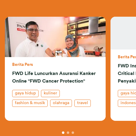
Berita Pe
Berita Pers
FWD In
FWD Life Luncurkan Asuransi Kanker
Critical
Online "FWD Cancer Protection"
Penyaki
dan Jeni
gaya hidup
kuliner
gaya hi
fashion & musik
olahraga
travel
indones
indonesia
rilis terbaru
celebrate living