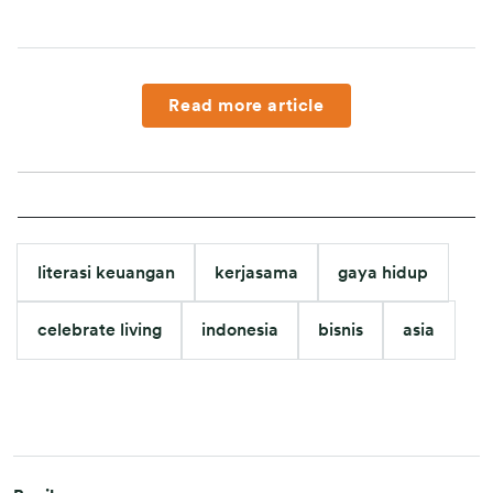
produktivitas pekerjaan mereka dengan efisien. 
Flexible 
working arrangement 
merupakan salah satu pilar dari 
strategi 
Diversity and Inclusion 
FWD Insurance untuk 
menciptakan pengalaman yang 
personalized
 bagi seluruh 
Read more article
karyawan di setiap generasi, 
gender
, dan lokasi geografis. 
Kami berharap dengan cara bekerja yang baru ini, tingkat 
produktivitas dan kenyamanan karyawan akan meningkat 
sehingga menunjukkan hasil kerja yang lebih optimal. 
Disamping karyawan diberikan kebebasan untuk duduk 
dimana saja di lingkungan kantor, karyawan juga memiliki 
literasi keuangan
kerjasama
gaya hidup
kesempatan untuk dapat bekerja di luar kantor, termasuk 
dari rumah, dengan dilengkapi teknologi yang memadai.”
celebrate living
indonesia
bisnis
asia