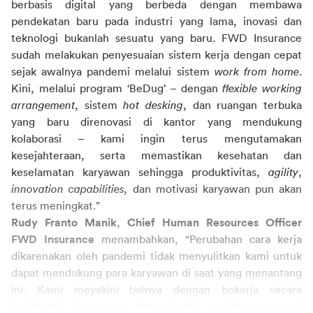
berbasis digital yang berbeda dengan membawa 
pendekatan baru pada industri yang lama, inovasi dan 
teknologi bukanlah sesuatu yang baru. FWD Insurance 
sudah melakukan penyesuaian sistem kerja dengan cepat 
sejak awalnya pandemi melalui sistem 
work from home
. 
Kini, melalui program ‘BeDug’ – dengan 
flexible working 
arrangement
, sistem 
hot desking
, dan ruangan terbuka 
yang baru direnovasi di kantor yang mendukung 
kolaborasi – kami ingin terus mengutamakan 
kesejahteraan, serta memastikan kesehatan dan 
keselamatan karyawan sehingga produktivitas, 
agility
, 
innovation capabilities, 
dan motivasi karyawan pun akan 
terus meningkat.”
Rudy Franto Manik
, 
Chief Human Resources Officer 
FWD Insurance 
menambahkan, “Perubahan cara kerja 
dikarenakan oleh pandemi tidak menyulitkan kami untuk 
dapat mendukung para karyawan di saat yang menantang 
ini. Kami meyakini bahwa dengan bekerja secara 
kolaboratif, karyawan dapat lebih mudah mencapai 