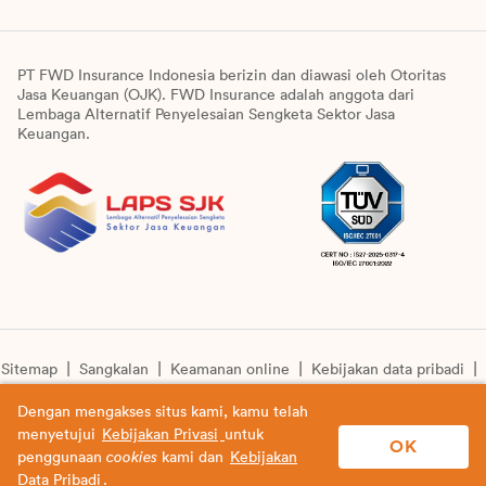
PT FWD Insurance Indonesia berizin dan diawasi oleh Otoritas
Jasa Keuangan (OJK). FWD Insurance adalah anggota dari
Lembaga Alternatif Penyelesaian Sengketa Sektor Jasa
Keuangan.
Sitemap
Sangkalan
Keamanan online
Kebijakan data pribadi
Pengumuman unit syariah
Informasi pengkinian layanan
Dengan mengakses situs kami, kamu telah
menyetujui
Kebijakan Privasi
untuk
© Copyright 2026 PT FWD Insurance Indonesia. All rights
OK
penggunaan
cookies
kami dan
Kebijakan
reserved.
Data Pribadi
.