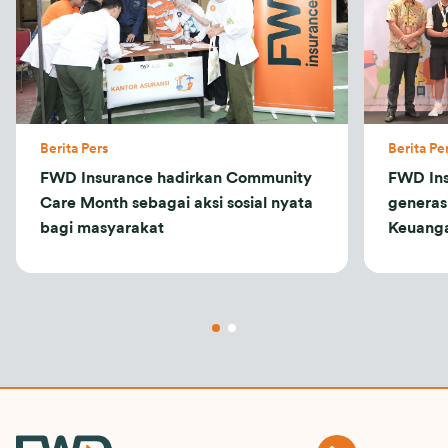
Berita Pers
Berita Pe
FWD Insurance hadirkan Community
FWD Ins
Care Month sebagai aksi sosial nyata
generasi
bagi masyarakat
Keuang
Social 