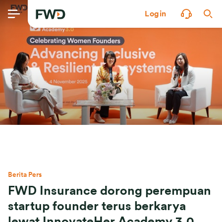
Login
Berita Pers
FWD Insurance dorong perempuan
startup founder terus berkarya
lewat InnovateHer Academy 3.0