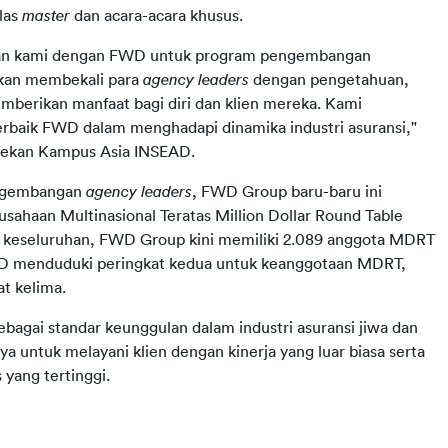
as 
master
 dan acara-acara khusus.
aan kami dengan FWD untuk program pengembangan 
kan membekali para 
agency leaders 
dengan pengetahuan, 
mberikan manfaat bagi diri dan klien mereka. Kami 
rbaik FWD dalam menghadapi dinamika industri asuransi," 
 Dekan Kampus Asia INSEAD.
engembangan 
agency leaders
, FWD Group baru-baru ini 
haan Multinasional Teratas Million Dollar Round Table 
a keseluruhan, FWD Group kini memiliki 2.089 anggota MDRT 
 FWD menduduki peringkat kedua untuk keanggotaan MDRT, 
t kelima.
bagai standar keunggulan dalam industri asuransi jiwa dan 
a untuk melayani klien dengan kinerja yang luar biasa serta 
 yang tertinggi.