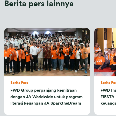
Berita pers lainnya
Berita Pers
Berita Pe
FWD Group perpanjang kemitraan
FWD Ins
dengan JA Worldwide untuk program
FIESTA 
literasi keuangan JA SparktheDream
keuanga
disabili