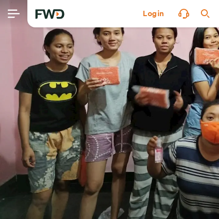
Login