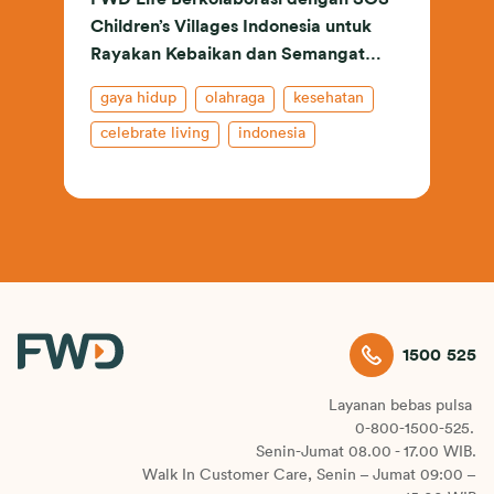
Children’s Villages Indonesia untuk
Rayakan Kebaikan dan Semangat
Positif melalui ‘Kolaborasi Untuk
gaya hidup
olahraga
kesehatan
Berbagi’
celebrate living
indonesia
asuransi jiwa
1500 525
Layanan bebas pulsa
0-800-1500-525.
Senin-Jumat 08.00 - 17.00 WIB.
Walk In Customer Care, Senin – Jumat 09:00 –