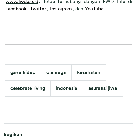
www.fwd.co.id
. Tetap terhubung dengan FWD Life di 
Facebook
, 
Twitter
, 
Instagram
, 
dan 
YouTube
.
gaya hidup
olahraga
kesehatan
celebrate living
indonesia
asuransi jiwa
Bagikan