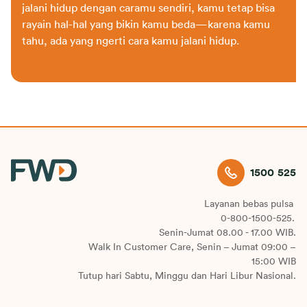
jalani hidup dengan caramu sendiri, kamu tetap bisa
rayain hal-hal yang bikin kamu beda—karena kamu
tahu, ada yang ngerti cara kamu jalani hidup.
1500 525
Layanan bebas pulsa
0-800-1500-525.
Senin-Jumat 08.00 - 17.00 WIB.
Walk In Customer Care, Senin – Jumat 09:00 –
15:00 WIB
Tutup hari Sabtu, Minggu dan Hari Libur Nasional.