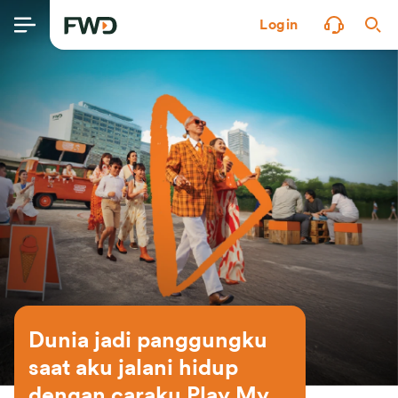
Login
Dunia jadi panggungku 
saat aku jalani hidup 
dengan caraku Play My 