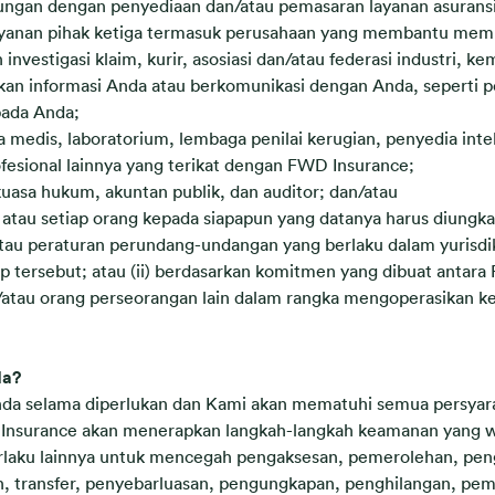
ngan dengan penyediaan dan/atau pemasaran layanan asuransi
layanan pihak ketiga termasuk perusahaan yang membantu memb
vestigasi klaim, kurir, asosiasi dan/atau federasi industri, ke
n informasi Anda atau berkomunikasi dengan Anda, seperti pe
pada Anda;
a medis, laboratorium, lembaga penilai kerugian, penyedia inteli
rofesional lainnya yang terikat dengan FWD Insurance;
uasa hukum, akuntan publik, dan auditor; dan/atau
ksi atau setiap orang kepada siapapun yang datanya harus diu
au peraturan perundang-undangan yang berlaku dalam yurisdiksi
 tersebut; atau (ii) berdasarkan komitmen yang dibuat anta
n/atau orang perseorangan lain dalam rangka mengoperasikan 
da?
da selama diperlukan dan Kami akan mematuhi semua persyar
D Insurance akan menerapkan langkah-langkah keamanan yang 
rlaku lainnya untuk mencegah pengaksesan, pemerolehan, pen
 transfer, penyebarluasan, pengungkapan, penghilangan, pe