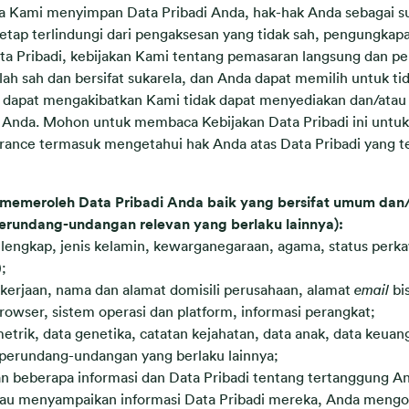
ma Kami menyimpan Data Pribadi Anda, hak-hak Anda sebagai su
tap terlindungi dari pengaksesan yang tidak sah, pengungkapa
ta Pribadi, kebijakan Kami tentang pemasaran langsung dan 
h sah dan bersifat sukarela, dan Anda dapat memilih untuk t
 dapat mengakibatkan Kami tidak dapat menyediakan dan/ata
s Anda. Mohon untuk membaca Kebijakan Data Pribadi ini untu
rance termasuk mengetahui hak Anda atas Data Pribadi yang t
meroleh Data Pribadi Anda baik yang bersifat umum dan/at
erundang-undangan relevan yang berlaku lainnya):
a lengkap, jenis kelamin, kewarganegaraan, agama, status per
;
pekerjaan, nama dan alamat domisili perusahaan, alamat
email
bi
 browser, sistem operasi dan platform, informasi perangkat;
etrik, data genetika, catatan kejahatan, data anak, data keuan
perundang-undangan yang berlaku lainnya;
beberapa informasi dan Data Pribadi tentang tertanggung And
tau menyampaikan informasi Data Pribadi mereka, Anda meng