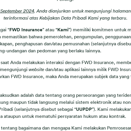
 September 2024
. Anda dianjurkan untuk mengunjungi halaman 
terinformasi atas Kebijakan Data Pribadi Kami yang terbaru.
gai “
FWD Insurance
” atau “
Kami
”) memiliki komitmen untuk 
an memastikan bahwa pemerolehan, pengumpulan, penggunaan,
kapan, penghapusan dan/atau pemusnahan (selanjutnya disebut
ang-undangan dan pedoman yang berlaku lainnya.
, saat Anda melakukan interaksi dengan FWD Insurance, membe
/mengunjungi
website
dan/atau aplikasi lainnya milik FWD Ins
arkan FWD Insurance, maka Anda merupakan subjek data yang t
aksudkan adalah data tentang orang perseorangan yang teridentif
gsung maupun tidak langsung melalui sistem elektronik atau no
ibadi (selanjutnya disebut sebagai “
UUPDP
”). Kami melakuka
a ataupun untuk mematuhi persyaratan hukum atau kontrak.
si tentang bagaimana dan mengapa Kami melakukan Pemrosesan