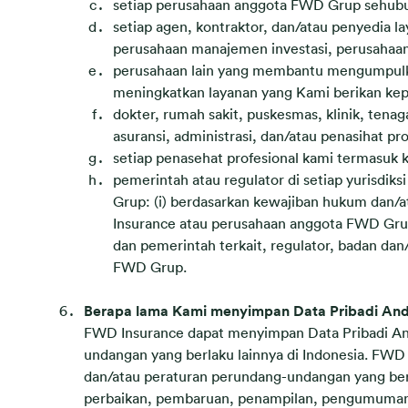
setiap perusahaan anggota FWD Grup sehubu
setiap agen, kontraktor, dan/atau penyedia 
perusahaan manajemen investasi, perusahaan in
perusahaan lain yang membantu mengumpulka
meningkatkan layanan yang Kami berikan ke
dokter, rumah sakit, puskesmas, klinik, tenag
asuransi, administrasi, dan/atau penasihat p
setiap penasehat profesional kami termasuk k
pemerintah atau regulator di setiap yurisdi
Grup: (i) berdasarkan kewajiban hukum dan/at
Insurance atau perusahaan anggota FWD Grup
dan pemerintah terkait, regulator, badan da
FWD Grup.
Berapa lama Kami menyimpan Data Pribadi An
FWD Insurance dapat menyimpan Data Pribadi An
undangan yang berlaku lainnya di Indonesia. FW
dan/atau peraturan perundang-undangan yang be
perbaikan, pembaruan, penampilan, pengumuman,