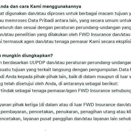
 Anda dan cara Kami menggunakannya
t digunakan dan/atau diproses untuk berbagai macam tujuan y
 memroses Data Pribadi antara lain, yang secara umum untu
eluruh dan sesuai dengan peraturan perundang-undangan yang
an/atau penelitian yang dilakukan oleh FWD Insurance dan/atau 
i termasuk agen dan/atau tenaga pemasar Kami secara eksplisi
au mungkin diungkapkan?
inkan berdasarkan UUPDP dan/atau peraturan perundang-undanga
 suatu tujuan yang terkait langsung dengan pengumpulan Data
 Anda kepada pihak-pihak lain, baik di dalam maupun di luar
g telah disetujui oleh Anda, di antaranya sebagai berikut:
ertindak sebagai tenaga pemasar/agen FWD Insurance sehubun
ayanan pihak ketiga (di dalam atau di luar FWD Insurance dan/
embayaran, pencetakan, penukaran, penagihan utang atau kliri
pencetakan, layanan pusat panggilan dan/atau layanan lain seh