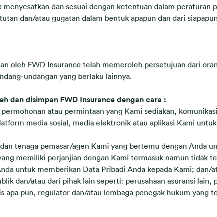
dak menyesatkan dan sesuai dengan ketentuan dalam peratura
tutan dan/atau gugatan dalam bentuk apapun dan dari siapapu
san oleh FWD Insurance telah memeroleh persetujuan dari oran
ndang-undangan yang berlaku lainnya.
oleh dan disimpan FWD Insurance dengan cara :
ir permohonan atau permintaan yang Kami sediakan, komunikas
atform media sosial, media elektronik atau aplikasi Kami un
busi dan tenaga pemasar/agen Kami yang bertemu dengan Anda u
 yang memiliki perjanjian dengan Kami termasuk namun tidak t
 Anda untuk memberikan Data Pribadi Anda kepada Kami; dan/a
lik dan/atau dari pihak lain seperti: perusahaan asuransi lain,
dis apa pun, regulator dan/atau lembaga penegak hukum yang 
.