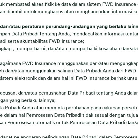
suk membatasi akses fisik ke data dalam sistem FWD Insurance d
an diambil untuk menghapus atau menghancurkan informasi ketika
dan/atau peraturan perundang-undangan yang berlaku lainn
an Data Pribadi tentang Anda, mendapatkan informasi tentang
di serta akuntabilitas FWD Insurance;
api, memperbarui, dan/atau memperbaiki kesalahan dan/atau 
 bagaimana FWD Insurance menggunakan dan/atau mengungkapk
dan/atau menggunakan salinan Data Pribadi Anda dari FWD In
 sistem elektronik dan dalam hal ini FWD Insurance berhak un
pusan, dan/atau pemusnahan Data Pribadi tentang Anda dalam
an yang berlaku lainnya;
ta Pribadi Anda atau meminta perubahan pada cakupan perset
dalam hal Pemrosesan Data Pribadi tidak sesuai dengan tuju
san Pemrosesan otomatis untuk Pemrosesan Data Pribadi dan/
dapat pelanggaran pelindungan Data Pribadi dalam Pemrosesan