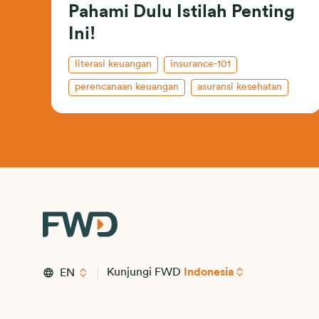
Pahami Dulu Istilah Penting
Ini!
literasi keuangan
insurance-101
perencanaan keuangan
asuransi kesehatan
asuransi jiwa
celebrate living
Kunjungi FWD
Indonesia
EN