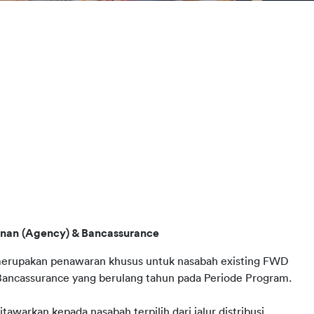
nan (Agency) & Bancassurance 
erupakan penawaran khusus untuk nasabah existing FWD 
n Bancassurance yang berulang tahun pada Periode Program.
awarkan kepada nasabah terpilih dari jalur distribusi 