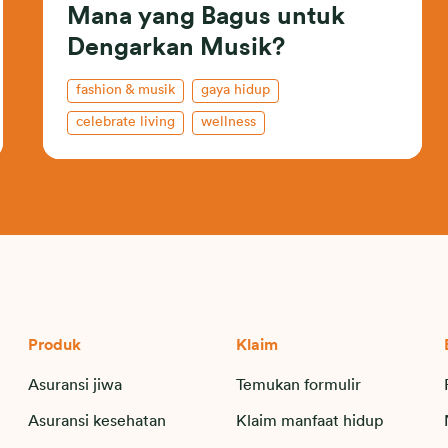
Mana yang Bagus untuk
Dengarkan Musik?
fashion & musik
gaya hidup
celebrate living
wellness
Produk
Klaim
Asuransi jiwa
Temukan formulir
Asuransi kesehatan
Klaim manfaat hidup