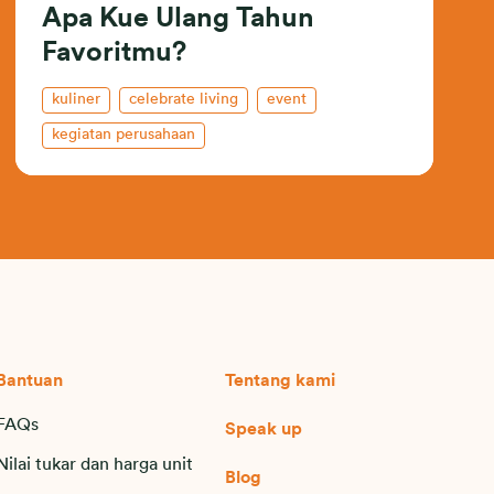
Apa Kue Ulang Tahun
Favoritmu?
kuliner
celebrate living
event
kegiatan perusahaan
Bantuan
Tentang kami
FAQs
Speak up
Nilai tukar dan harga unit
Blog