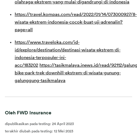
olahraga-ekstrem-yang-mulai-digandrungi-di-indonesia
https://travel.kompas.com/read/2022/01/14/073000927/8-
wisata-ekstrem-indonesia-cocok-buat-uji-adrenalin?
page=all
https://www.traveloka.com/id-
id/explore/destination/destinasi-wisata-ekstrem-di-
indonesia-terpopuler-ini-
acc/183202
https://tasikmalaya.inews.id/read/92112/galun
bike-park-trek-downhill-ekstrem-di-wisata-gunung-
galunggung-tasikmalaya
Oleh FWD Insurance
dipublikasikan pada testing
:
24 April 2023
terakhir diubah pada testing
:
12 Mei 2023