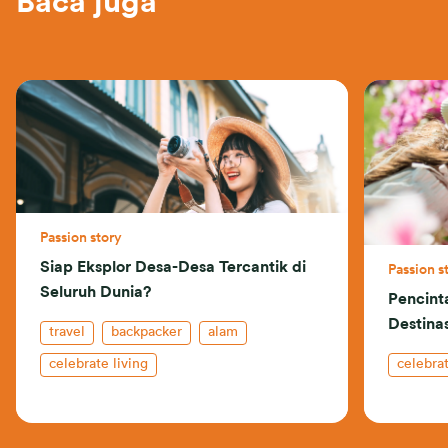
Baca juga
Passion story
Siap Eksplor Desa-Desa Tercantik di
Passion s
Seluruh Dunia?
Pencint
Destinas
travel
backpacker
alam
celebrate living
celebrat