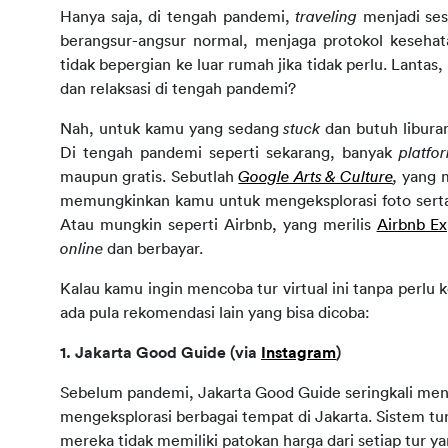
Hanya saja, di tengah pandemi, 
traveling
 menjadi ses
berangsur-angsur normal, menjaga protokol kesehata
tidak bepergian ke luar rumah jika tidak perlu. 
Lantas, 
dan relaksasi di tengah pandemi?
Nah, untuk kamu yang sedang 
stuck
 dan butuh liburan
Di tengah pandemi seperti sekarang, banyak 
platfo
maupun gratis. Sebutlah 
Google Arts & Culture
, 
yang 
memungkinkan kamu untuk mengeksplorasi foto serta vi
Atau mungkin seperti Airbnb, yang merilis 
Airbnb Ex
online 
dan berbayar.
Kalau kamu ingin mencoba tur virtual ini tanpa perlu 
ada pula rekomendasi lain yang bisa dicoba:
1. Jakarta Good Guide (via 
Instagram
)
Sebelum pandemi, Jakarta Good Guide seringkali me
mengeksplorasi berbagai tempat di Jakarta. Sistem tu
mereka tidak memiliki patokan harga dari setiap tur y