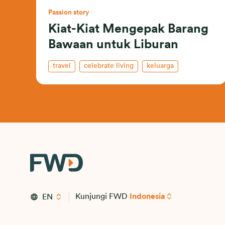
Passion story
Kiat-Kiat Mengepak Barang
Bawaan untuk Liburan
travel
celebrate living
keluarga
Kunjungi FWD
Indonesia
EN