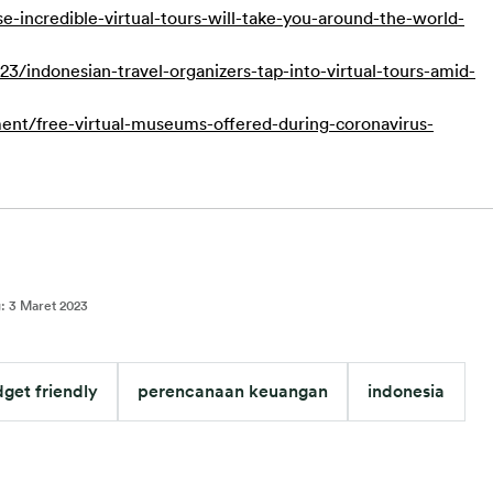
e-incredible-virtual-tours-will-take-you-around-the-world-
3/indonesian-travel-organizers-tap-into-virtual-tours-amid-
nt/free-virtual-museums-offered-during-coronavirus-
g
:
3 Maret 2023
get friendly
perencanaan keuangan
indonesia