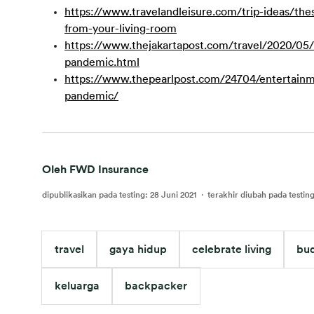
https://www.travelandleisure.com/trip-ideas/thes
from-your-living-room
https://www.thejakartapost.com/travel/2020/05/2
pandemic.html
https://www.thepearlpost.com/24704/entertainme
pandemic/
Oleh FWD Insurance
dipublikasikan pada testing
:
28 Juni 2021
·
terakhir diubah pada testin
travel
gaya hidup
celebrate living
bud
keluarga
backpacker