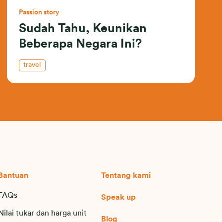
Passion story
Sudah Tahu, Keunikan
Beberapa Negara Ini?
travel
Bantuan
Tentang kami
FAQs
Speak up
Nilai tukar dan harga unit
Blog