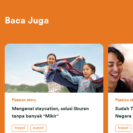
Baca Juga
Passion story
Passion s
Mengenal staycation, solusi liburan
Sudah T
tanpa banyak "Mikir"
Negara 
travel
event
travel