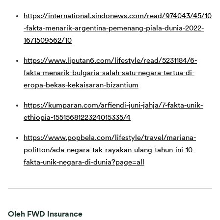
https://international.sindonews.com/read/974043/45/10
-fakta-menarik-argentina-pemenang-piala-dunia-2022-
1671509562/10
https://www.liputan6.com/lifestyle/read/5231184/6-
fakta-menarik-bulgaria-salah-satu-negara-tertua-di-
eropa-bekas-kekaisaran-bizantium
https://kumparan.com/arfiendi-juni-jahja/7-fakta-unik-
ethiopia-1551568122324015335/4
https://www.popbela.com/lifestyle/travel/mariana-
politton/ada-negara-tak-rayakan-ulang-tahun-ini-10-
fakta-unik-negara-di-dunia?page=all
Oleh FWD Insurance