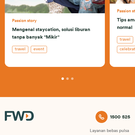
Passion s
Tips am
Passion story
normal
Mengenal staycation, solusi liburan
tanpa banyak "Mikir"
travel
travel
event
celebrat
1500 525
Layanan bebas pulsa