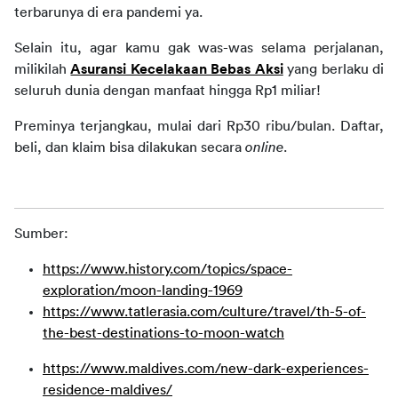
terbarunya di era pandemi ya.
Selain itu, agar kamu gak was-was selama perjalanan, 
milikilah 
Asuransi Kecelakaan Bebas Aksi
 yang berlaku di 
seluruh dunia dengan manfaat hingga Rp1 miliar!
Preminya terjangkau, mulai dari Rp30 ribu/bulan. Daftar, 
beli, dan klaim bisa dilakukan secara 
online
. 
Sumber:
https://www.history.com/topics/space-
exploration/moon-landing-1969
https://www.tatlerasia.com/culture/travel/th-5-of-
the-best-destinations-to-moon-watch
https://www.maldives.com/new-dark-experiences-
residence-maldives/