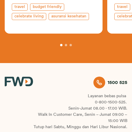
travel
budget friendly
travel
celebrate living
asuransi kesehatan
celebrat
indonesia
backpac
1500 525
Layanan bebas pulsa
0-800-1500-525.
Senin-Jumat 08.00 - 17.00 WIB.
Walk In Customer Care, Senin – Jumat 09:00 –
15:00 WIB
Tutup hari Sabtu, Minggu dan Hari Libur Nasional.