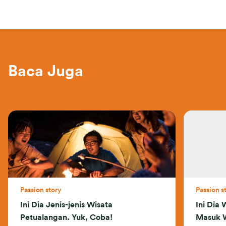
Baca Juga
Passion story
Passion s
Ini Dia Jenis-jenis Wisata
Ini Dia 
Petualangan. Yuk, Coba!
Masuk 