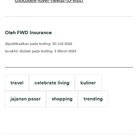
chocolate-lover-needs-to-visit/
Oleh FWD Insurance
dipublikasikan pada testing
:
20 Juli 2022
terakhir diubah pada testing
:
3 Maret 2023
travel
celebrate living
kuliner
jajanan pasar
shopping
trending