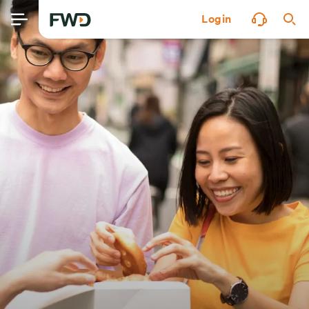
Login