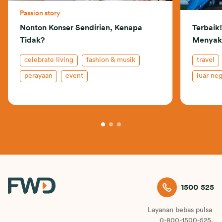
Passion story
Nonton Konser Sendirian, Kenapa
Terbaik!
Tidak?
Menyaks
celebrate living
fashion & musik
travel
perayaan
event
luar neg
1500 525
Layanan bebas pulsa
0-800-1500-525.