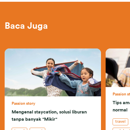
Baca Juga
Passion s
Tips am
Passion story
normal
Mengenal staycation, solusi liburan
tanpa banyak "Mikir"
travel