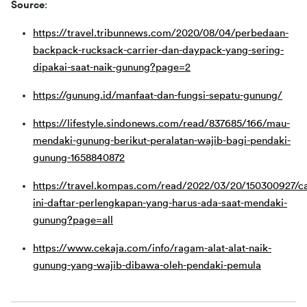
Source
:
https://travel.tribunnews.com/2020/08/04/perbedaan-
backpack-rucksack-carrier-dan-daypack-yang-sering-
dipakai-saat-naik-gunung?page=2
https://gunung.id/manfaat-dan-fungsi-sepatu-gunung/
https://lifestyle.sindonews.com/read/837685/166/mau-
mendaki-gunung-berikut-peralatan-wajib-bagi-pendaki-
gunung-1658840872
https://travel.kompas.com/read/2022/03/20/150300927/ca
ini-daftar-perlengkapan-yang-harus-ada-saat-mendaki-
gunung?page=all
https://www.cekaja.com/info/ragam-alat-alat-naik-
gunung-yang-wajib-dibawa-oleh-pendaki-pemula