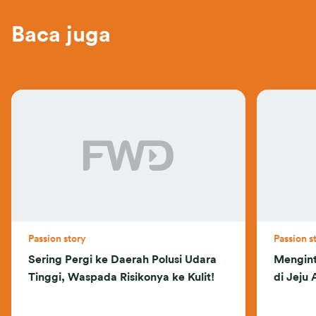
Baca juga
Passion story
Passion s
Sering Pergi ke Daerah Polusi Udara
Mengint
Tinggi, Waspada Risikonya ke Kulit!
di Jeju