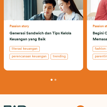
Passion story
Passion s
Generasi Sandwich dan Tips Kelola
Begini 
Keuangan yang Baik
Memasan
literasi keuangan
fashion
perencanaan keuangan
trending
parenti
wellness