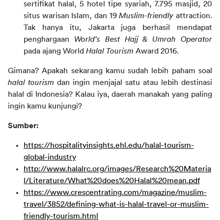
sertifikat halal, 5 hotel tipe syariah, 7.795 masjid, 20
situs warisan Islam, dan 19
Muslim-friendly
attraction.
Tak hanya itu, Jakarta juga berhasil mendapat
penghargaan
World’s Best Hajj & Umrah Operator
pada ajang World
Halal Tourism
Award 2016.
Gimana? Apakah sekarang kamu sudah lebih paham soal
halal tourism
dan ingin menjajal satu atau lebih destinasi
halal di Indonesia? Kalau iya, daerah manakah yang paling
ingin kamu kunjungi?
Sumber:
https://hospitalityinsights.ehl.edu/halal-tourism-
global-industry
http://www.halalrc.org/images/Research%20Materia
l/Literature/What%20does%20Halal%20mean.pdf
https://www.crescentrating.com/magazine/muslim-
travel/3852/defining-what-is-halal-travel-or-muslim-
friendly-tourism.html