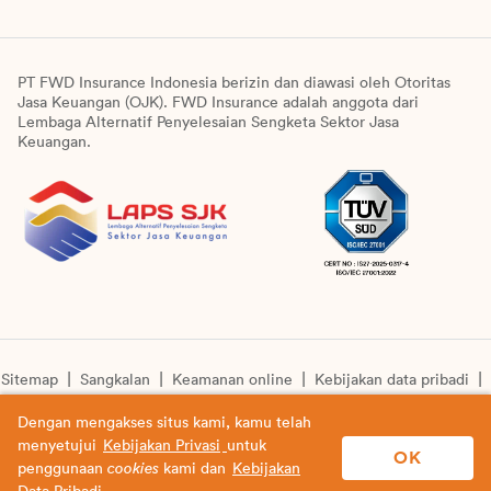
PT FWD Insurance Indonesia berizin dan diawasi oleh Otoritas
Jasa Keuangan (OJK). FWD Insurance adalah anggota dari
Lembaga Alternatif Penyelesaian Sengketa Sektor Jasa
Keuangan.
Sitemap
Sangkalan
Keamanan online
Kebijakan data pribadi
Pengumuman unit syariah
Informasi pengkinian layanan
Dengan mengakses situs kami, kamu telah
menyetujui
Kebijakan Privasi
untuk
© Copyright 2026 PT FWD Insurance Indonesia. All rights
OK
penggunaan
cookies
kami dan
Kebijakan
reserved.