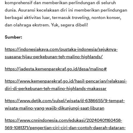
komprehensif dan memberikan perlindungan di seluruh 
dunia. Asuransi kecelakaan diri ini memberikan perlindungan 
berbagai aktivitas luar, termasuk 
traveling
, nonton konser, 
dan olahraga ekstrem. Yuk, segera dibeli!
Sumber:
https://indonesiakaya.com/pustaka-indonesia/sejuknya-
suasana-hijau-perkebunan-teh-malino-highlands/
https://jadesta.kemenparekraf.go.id/desa/malino#
https://www.kemenparekraf.go.id/hasil-pencarian/relaksasi-
diri-di-perkebunan-teh-malino-highlands-makassar
https://www.detik.com/sulsel/wisata/d-6386655/9-tempat-
wisata-malino-yang-wajib-dikunjungi-saat-liburan
https://www.cnnindonesia.com/edukasi/20240401160458-
569-1081371/pengertian-ciri-ciri-dan-contoh-daerah-dataran-