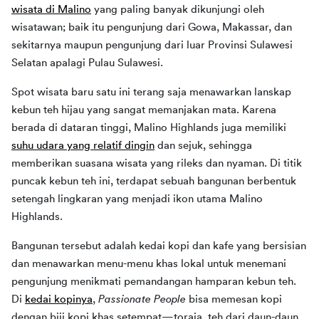
wisata di Malino
 yang paling banyak dikunjungi oleh 
wisatawan; baik itu pengunjung dari Gowa, Makassar, dan 
sekitarnya maupun pengunjung dari luar Provinsi Sulawesi 
Selatan apalagi Pulau Sulawesi.
Spot wisata baru satu ini terang saja menawarkan lanskap 
kebun teh hijau yang sangat memanjakan mata. Karena 
berada di dataran tinggi, Malino Highlands juga memiliki 
suhu udara yang relatif dingin
 dan sejuk, sehingga 
memberikan suasana wisata yang rileks dan nyaman. Di titik 
puncak kebun teh ini, terdapat sebuah bangunan berbentuk 
setengah lingkaran yang menjadi ikon utama Malino 
Highlands.
Bangunan tersebut adalah kedai kopi dan kafe yang bersisian 
dan menawarkan menu-menu khas lokal untuk menemani 
pengunjung menikmati pemandangan hamparan kebun teh. 
Di 
kedai kopinya
, 
Passionate People 
bisa memesan kopi 
dengan biji kopi khas setempat—toraja, teh dari daun-daun 