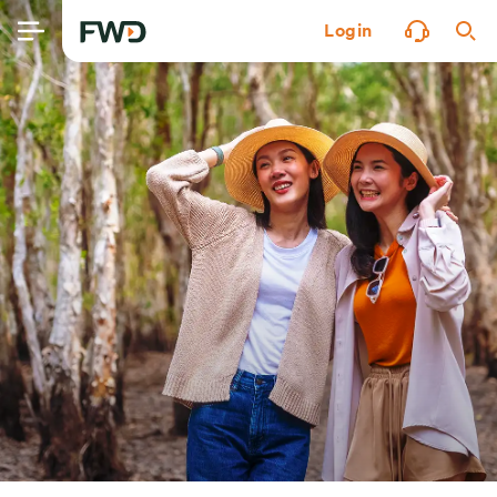
Login