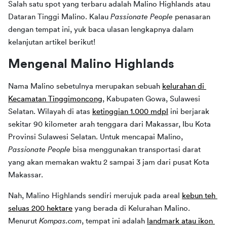
Salah satu spot yang terbaru adalah Malino Highlands atau 
Dataran Tinggi Malino. Kalau 
Passionate People 
penasaran 
dengan tempat ini, yuk baca ulasan lengkapnya dalam 
kelanjutan artikel berikut!
Mengenal Malino Highlands
Nama Malino sebetulnya merupakan sebuah 
kelurahan di 
Kecamatan Tinggimoncong
, Kabupaten Gowa, Sulawesi 
Selatan. Wilayah di atas 
ketinggian 1.000 mdpl
 ini berjarak 
sekitar 90 kilometer arah tenggara dari Makassar, Ibu Kota 
Provinsi Sulawesi Selatan. Untuk mencapai Malino, 
Passionate People 
bisa menggunakan transportasi darat 
yang akan memakan waktu 2 sampai 3 jam dari pusat Kota 
Makassar.
Nah, Malino Highlands sendiri merujuk pada areal 
kebun teh 
seluas 200 hektare
 yang berada di Kelurahan Malino. 
Menurut 
Kompas.com
, tempat ini adalah 
landmark atau ikon 