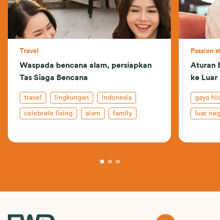
Travel
Passion s
Waspada bencana alam, persiapkan
Aturan 
Tas Siaga Bencana
ke Luar 
travel
lingkungan
indonesia
gaya hi
celebrate living
alam
family
luar neg