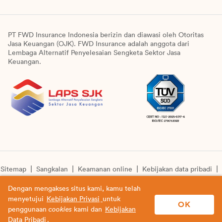
PT FWD Insurance Indonesia berizin dan diawasi oleh Otoritas
Jasa Keuangan (OJK). FWD Insurance adalah anggota dari
Lembaga Alternatif Penyelesaian Sengketa Sektor Jasa
Keuangan.
Sitemap
Sangkalan
Keamanan online
Kebijakan data pribadi
Pengumuman unit syariah
Informasi pengkinian layanan
Dengan mengakses situs kami, kamu telah
menyetujui
Kebijakan Privasi
untuk
© Copyright 2026 PT FWD Insurance Indonesia. All rights
OK
penggunaan
cookies
kami dan
Kebijakan
reserved.
Data Pribadi
.