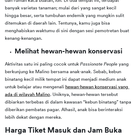
dan rumah kaca buatan, 
loh. 
Di dua tempat ini, terdapat 
banyak varietas tanaman; mulai dari yang sangat kecil 
hingga besar, serta tumbuhan endemik yang mungkin sulit 
ditemukan di daerah lain. Tentunya, kamu juga bisa 
menghabiskan waktumu di sini dengan sesi pemotretan buat 
kenang-kenangan.
Melihat hewan-hewan konservasi
Aktivitas satu ini paling cocok untuk 
Passionate People 
yang 
berkunjung ke Malino bersama anak-anak. Sebab, kebun 
binatang kecil milik tempat ini dapat menjadi medium anak 
untuk belajar atau mengenali 
hewan-hewan konservasi yang 
ada di wilayah Malino
. Uniknya, hewan-hewan tersebut 
dibiarkan terbebas di dalam kawasan “kebun binatang” tanpa 
diberikan pembatas pagar. Alhasil, anak bisa berinteraksi 
lebih dekat dengan mereka.
Harga Tiket Masuk dan Jam Buka