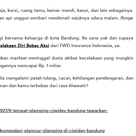
ja, kursi, ruang tamu, kamar mandi, kasur, dan lain sebagainya. 
an api unggun sembari menikmati sejuknya udara malam. 
Range
gi bersama keluarga di kota Bandung. Ke sana yuk dan supaya 
elakaan Diri Bebas Aksi
 dari FWD Insurance Indonesia, ya.
tkan manfaat meninggal dunia akibat kecelakaan yang mungkin 
ngannya mencapai Rp. 1 miliar.
 mengalami patah tulang, cacat, kehilangan pendengaran, dan 
aman dan kamu terbebas dari rasa khawatir!
0927/6-tempat-glamping-ciwidey-bandung-tawarkan-
rekomendasi-glamour-glamping-di-ciwidey-bandung