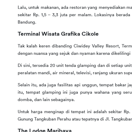
Lalu, untuk makanan, ada restoran yang menyediakan m
sekitar Rp. 1,5 – 3,3 juta per malam. Lokasinya berada 
Bandung.  
Terminal Wisata Grafika Cikole
Tak kalah keren dibanding Ciwidey Valley Resort, Term
dengan nuansa yang sejuk dan nyaman karena dikeliling
Di sini, tersedia 20 unit tenda glamping dan di setiap un
peralatan mandi, air mineral, televisi, ranjang ukuran sup
Selain itu, ada juga fasilitas api unggun, tempat bakar
itu, tempat glamping ini juga punya wahana yang ser
domba, dan lain sebagainya.
Untuk harga menginap di tempat ini adalah sekitar Rp. 
Gunung Tangkuban Perahu atau tepatnya di Jl. Tangkuba
The Lodge Maribaya