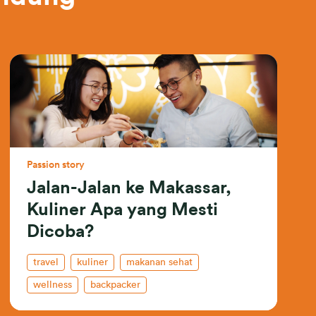
Passion story
Jalan-Jalan ke Makassar,
Kuliner Apa yang Mesti
Dicoba?
travel
kuliner
makanan sehat
wellness
backpacker