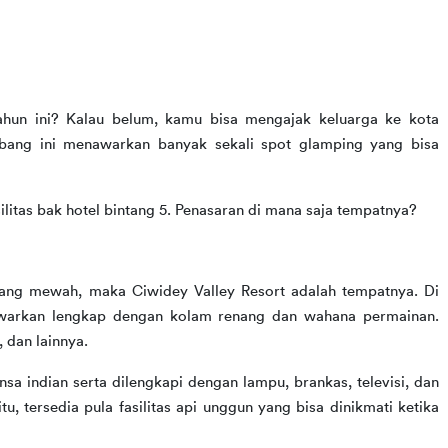
hun ini? Kalau belum, kamu bisa mengajak keluarga ke kota 
bang ini menawarkan banyak sekali spot glamping yang bisa 
ilitas bak hotel bintang 5. Penasaran di mana saja tempatnya?
ang mewah, maka Ciwidey Valley Resort adalah tempatnya. Di 
tawarkan lengkap dengan kolam renang dan wahana permainan. 
, dan lainnya.
a indian serta dilengkapi dengan lampu, brankas, televisi, dan 
u, tersedia pula fasilitas api unggun yang bisa dinikmati ketika 