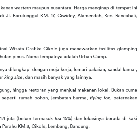
akanan 
western
 maupun nusantara. Harga menginap di tempat ini 
di Jl. Barutunggul KM. 17, Ciwidey, Alamendah, Kec. Rancabali, 
inal Wisata Grafika Cikole juga menawarkan fasilitas glamping 
i hutan pinus. Nama tempatnya adalah Urban Camp.
itnya dilengkapi dengan meja kerja, lemari pakaian, sandal kamar, 
er 
king size
, dan masih banyak yang lainnya.
 jagung, hingga restoran yang menjual makanan lokal. Bukan cuma 
u seperti rumah pohon, jembatan burma, 
flying fox
, peternakan 
1.4 juta (belum termasuk 
tax
 15%) dan lokasinya berada di kaki 
n Perahu KM.8, Cikole, Lembang, Bandung.