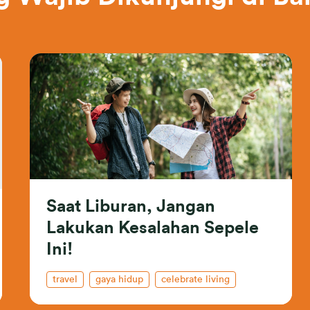
Saat Liburan, Jangan
Lakukan Kesalahan Sepele
Ini!
travel
gaya hidup
celebrate living