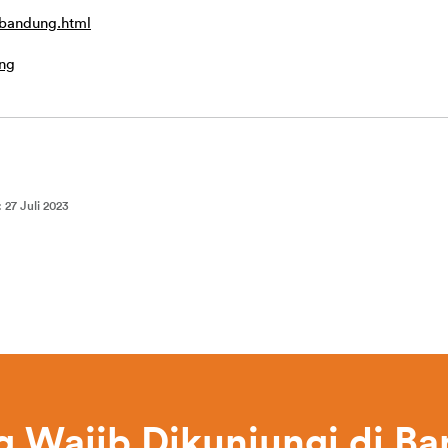
-bandung.html
ng
:
27 Juli 2023
g Wajib Dikunjungi di B