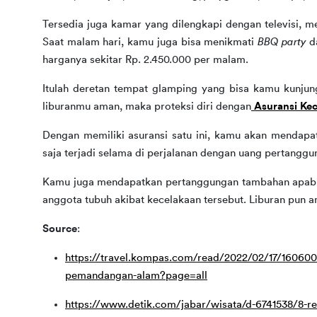
Tersedia juga kamar yang dilengkapi dengan televisi, me
Saat malam hari, kamu juga bisa menikmati 
BBQ party
 d
harganya sekitar Rp. 2.450.000 per malam.
Itulah deretan tempat glamping yang bisa kamu kunjun
liburanmu aman, maka proteksi diri dengan
Asuransi Kec
Dengan memiliki asuransi satu ini, kamu akan mendapa
saja terjadi selama di perjalanan dengan uang pertanggu
Kamu juga mendapatkan pertanggungan tambahan apabila
anggota tubuh akibat kecelakaan tersebut. Liburan pun 
Source
:
https://travel.kompas.com/read/2022/02/17/16060
pemandangan-alam?page=all
https://www.detik.com/jabar/wisata/d-6741538/8-