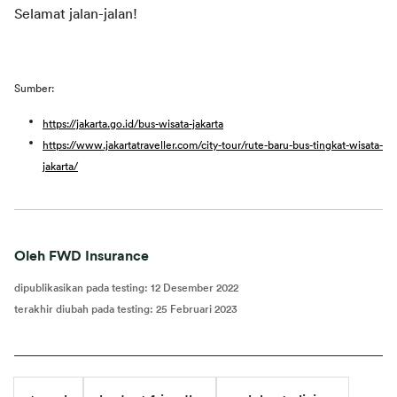
Selamat jalan-jalan!
Sumber:
https://jakarta.go.id/bus-wisata-jakarta
https://www.jakartatraveller.com/city-tour/rute-baru-bus-tingkat-wisata-
jakarta/
Oleh FWD Insurance
dipublikasikan pada testing
:
12 Desember 2022
terakhir diubah pada testing
:
25 Februari 2023