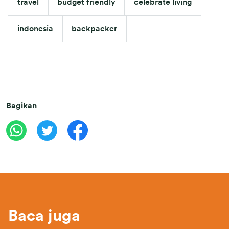
travel
budget friendly
celebrate living
indonesia
backpacker
Bagikan
Baca juga