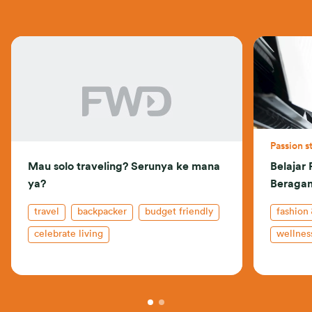
Passion s
Mau solo traveling? Serunya ke mana
Belajar
ya?
Beraga
travel
backpacker
budget friendly
fashion
celebrate living
wellnes