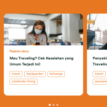
Passion story
Mau Traveling? Cek Kesalahan yang
Penyaki
Umum Terjadi Ini!
Traveli
travel
backpacker
keluarga
travel
celebrate living
asurans