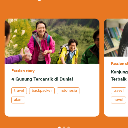
Passion s
Passion story
Kunjung
4 Gunung Tercantik di Dunia!
Terbaik 
travel
backpacker
indonesia
travel
alam
novel