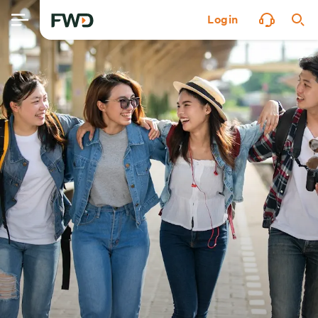
Login