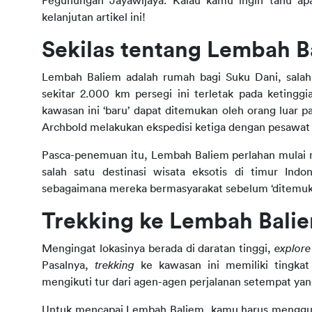
Pegunungan Jayawijaya. Kalau kamu ingin tahu apa
kelanjutan artikel ini!
Sekilas tentang Lembah B
Lembah Baliem adalah rumah bagi Suku Dani, salah 
sekitar 2.000 km persegi ini terletak pada ketingg
kawasan ini ‘baru’ dapat ditemukan oleh orang luar pa
Archbold melakukan ekspedisi ketiga dengan pesawat a
Pasca-penemuan itu, Lembah Baliem perlahan mulai men
salah satu destinasi wisata eksotis di timur Indo
sebagaimana mereka bermasyarakat sebelum ‘ditemukan
Trekking ke Lembah Bali
Mengingat lokasinya berada di daratan tinggi, 
explore
Pasalnya, 
trekking 
ke kawasan ini memiliki tingkat
mengikuti tur dari agen-agen perjalanan setempat yan
Untuk mencapai Lembah Baliem, kamu harus menggun