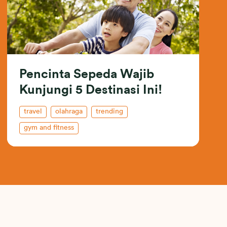
Pencinta Sepeda Wajib
Kunjungi 5 Destinasi Ini!
travel
olahraga
trending
gym and fitness