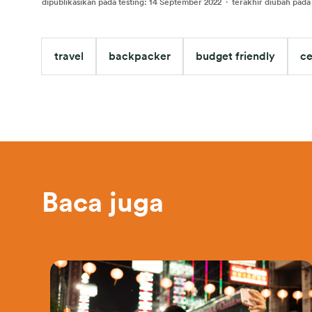
dipublikasikan pada testing
:
14 September 2022
·
terakhir diubah pada 
travel
backpacker
budget friendly
ce
Baca juga