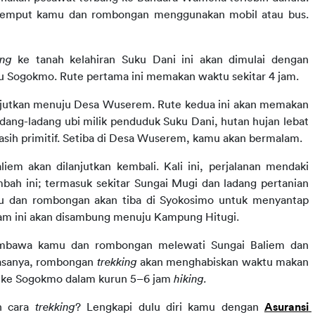
emput kamu dan rombongan menggunakan mobil atau bus. 
ing 
ke tanah kelahiran Suku Dani ini akan dimulai dengan 
u Sogokmo. Rute pertama ini memakan waktu sekitar 4 jam.
njutkan menuju Desa Wuserem. Rute kedua ini akan memakan 
ng-ladang ubi milik penduduk Suku Dani, hutan hujan lebat 
asih primitif. Setiba di Desa Wuserem, kamu akan bermalam.
iem akan dilanjutkan kembali. Kali ini, perjalanan mendaki 
ah ini; termasuk sekitar Sungai Mugi dan ladang pertanian 
u dan rombongan akan tiba di Syokosimo untuk menyantap 
am ini akan disambung menuju Kampung Hitugi.
bawa kamu dan rombongan melewati Sungai Baliem dan 
asanya, rombongan 
trekking 
akan menghabiskan waktu makan 
i ke Sogokmo dalam kurun 5–6 jam 
hiking.
 cara 
trekking
? Lengkapi dulu diri kamu dengan 
Asuransi 