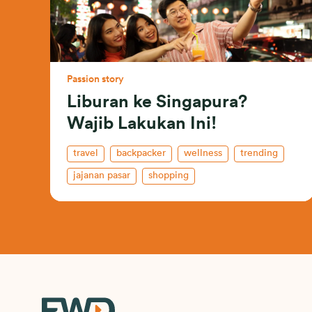
Passion story
Liburan ke Singapura?
Wajib Lakukan Ini!
travel
backpacker
wellness
trending
jajanan pasar
shopping