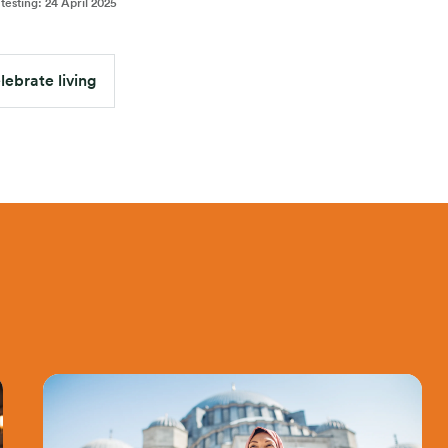
testing
:
24 April 2025
lebrate living