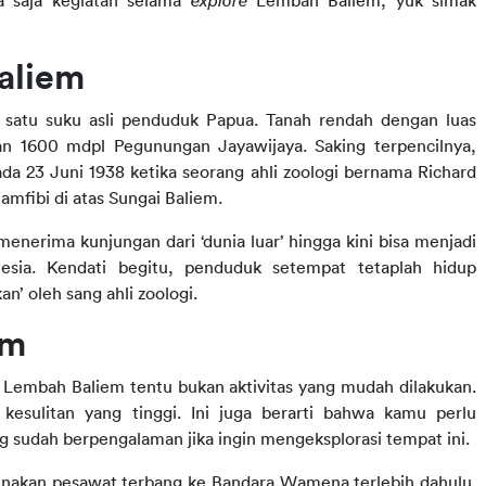
 saja kegiatan selama 
explore 
Lembah Baliem, yuk simak 
aliem
satu suku asli penduduk Papua. Tanah rendah dengan luas 
ian 1600 mdpl Pegunungan Jayawijaya. Saking terpencilnya, 
da 23 Juni 1938 ketika seorang ahli zoologi bernama Richard 
mfibi di atas Sungai Baliem.
erima kunjungan dari ‘dunia luar’ hingga kini bisa menjadi 
nesia. Kendati begitu, penduduk setempat tetaplah hidup 
’ oleh sang ahli zoologi.
em
 
Lembah Baliem tentu bukan aktivitas yang mudah dilakukan. 
 kesulitan yang tinggi. Ini juga berarti bahwa kamu perlu 
g sudah berpengalaman jika ingin mengeksplorasi tempat ini.
akan pesawat terbang ke Bandara Wamena terlebih dahulu. 