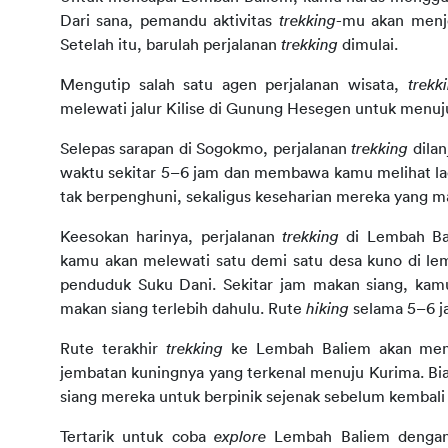
Dari sana, pemandu aktivitas 
trekking
-mu akan menj
Setelah itu, barulah perjalanan 
trekking 
dimulai.
Mengutip salah satu agen perjalanan wisata, 
trekk
melewati jalur Kilise di Gunung Hesegen untuk menuj
Selepas sarapan di Sogokmo, perjalanan 
trekking 
dila
waktu sekitar 5–6 jam dan membawa kamu melihat lada
tak berpenghuni, sekaligus keseharian mereka yang m
Keesokan harinya, perjalanan 
trekking 
di Lembah Bal
kamu akan melewati satu demi satu desa kuno di lemb
penduduk Suku Dani. Sekitar jam makan siang, kam
makan siang terlebih dahulu. Rute 
hiking 
selama 5–6 j
Rute terakhir 
trekking 
ke Lembah Baliem akan mem
jembatan kuningnya yang terkenal menuju Kurima. Bi
siang mereka untuk berpinik sejenak sebelum kembal
Tertarik untuk coba 
explore 
Lembah Baliem dengan