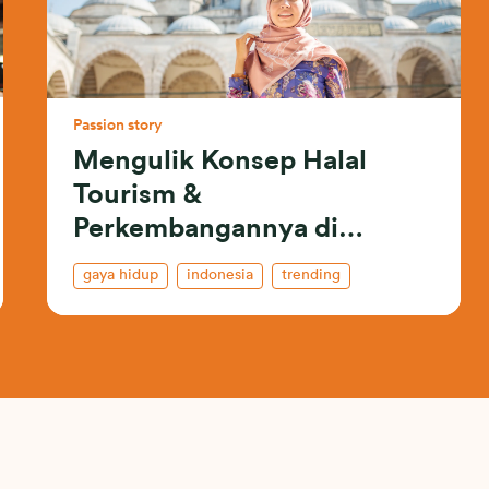
Passion story
Mengulik Konsep Halal
Tourism &
Perkembangannya di
Indonesia
gaya hidup
indonesia
trending