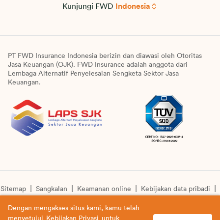
Kunjungi FWD
Indonesia
PT FWD Insurance Indonesia berizin dan diawasi oleh Otoritas
Jasa Keuangan (OJK). FWD Insurance adalah anggota dari
Lembaga Alternatif Penyelesaian Sengketa Sektor Jasa
Keuangan.
Sitemap
Sangkalan
Keamanan online
Kebijakan data pribadi
Pengumuman unit syariah
Informasi pengkinian layanan
Dengan mengakses situs kami, kamu telah
menyetujui
Kebijakan Privasi
untuk