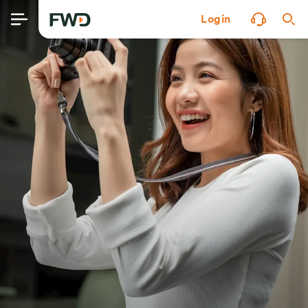
Login