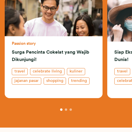
Passion story
Surga Pencinta Cokelat yang Wajib
Siap Eks
Dikunjungi!
Dunia!
travel
celebrate living
kuliner
travel
jajanan pasar
shopping
trending
celebrat