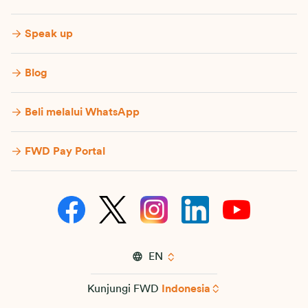
Speak up
Blog
Beli melalui WhatsApp
FWD Pay Portal
EN
Kunjungi FWD
Indonesia