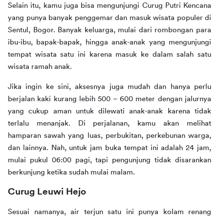
Selain itu, kamu juga bisa mengunjungi Curug Putri Kencana 
yang punya banyak penggemar dan masuk wisata populer di 
Sentul, Bogor. Banyak keluarga, mulai dari rombongan para 
ibu-ibu, bapak-bapak, hingga anak-anak yang mengunjungi 
tempat wisata satu ini karena masuk ke dalam salah satu 
wisata ramah anak. 
Jika ingin ke sini, aksesnya juga mudah dan hanya perlu 
berjalan kaki kurang lebih 500 – 600 meter dengan jalurnya 
yang cukup aman untuk dilewati anak-anak karena tidak 
terlalu menanjak. Di perjalanan, kamu akan melihat 
hamparan sawah yang luas, perbukitan, perkebunan warga, 
dan lainnya. Nah, untuk jam buka tempat ini adalah 24 jam, 
mulai pukul 06:00 pagi, tapi pengunjung tidak disarankan 
berkunjung ketika sudah mulai malam. 
Curug Leuwi Hejo
Sesuai namanya, air terjun satu ini punya kolam renang 