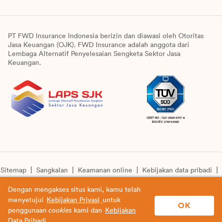
PT FWD Insurance Indonesia berizin dan diawasi oleh Otoritas
Jasa Keuangan (OJK). FWD Insurance adalah anggota dari
Lembaga Alternatif Penyelesaian Sengketa Sektor Jasa
Keuangan.
Sitemap
Sangkalan
Keamanan online
Kebijakan data pribadi
Pengumuman unit syariah
Informasi pengkinian layanan
Dengan mengakses situs kami, kamu telah
menyetujui
Kebijakan Privasi
untuk
© Copyright 2026 PT FWD Insurance Indonesia. All rights
OK
penggunaan
cookies
kami dan
Kebijakan
reserved.
Data Pribadi
.