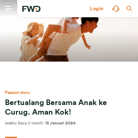
Login
Passion story
Bertualang Bersama Anak ke
Curug. Aman Kok!
waktu baca 2 menit
·
13 Januari 2024